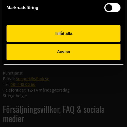
Göteborgsbutiken
Marknadsföring
Kungsgatan 19
411 19 Göteborg
Malmöbutiken
Södra Förstadsgatan 26
Tillåt alla
211 43 Malmö
Linköpingsbutiken
Avvisa
Nygatan 20
582 19 Linköping
Kundtjänst
E-mail:
support@sfbok.se
Tel:
08–440 00 66
Telefontider: 12-14 måndag-torsdag
Stängt helger
Försäljningsvillkor, FAQ & sociala
medier