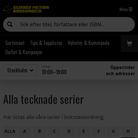
Meny
Sortiment
Tips & Topplistor
Nyheter & Kommande
Outlet & Kampanjer
Idag
Öppettider
10:00–19:00
och adresser
Alla tecknade serier
Här listas alla våra serier i bokstavsordning.
ALLA
A
B
C
D
E
F
G
H