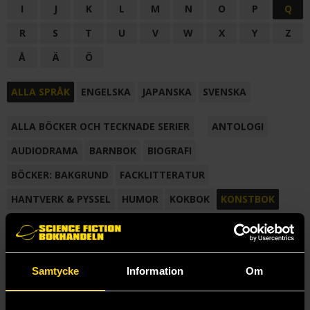
I
J
K
L
M
N
O
P
Q
R
S
T
U
V
W
X
Y
Z
Å
Ä
Ö
ALLA SPRÅK
ENGELSKA
JAPANSKA
SVENSKA
ALLA BÖCKER OCH TECKNADE SERIER
ANTOLOGI
AUDIODRAMA
BARNBOK
BIOGRAFI
BÖCKER: BAKGRUND
FACKLITTERATUR
HANTVERK & PYSSEL
HUMOR
KOKBOK
KONSTBOK
KORTROMAN
LÄROBOK
MAGASIN
NOVELL
NOVELLMAGASIN
NOVELLSAMLING
POESI
ROMAN
Samtycke
Information
Om
SAMLINGSVOLYM
TECKNA & MÅLA
TECKNAD SERIE