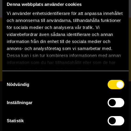
Denna webbplats använder cookies
Vi använder enhetsidentifierare för att anpassa innehållet
och annonserna till användarna, tillhandahålla funktioner
för sociala medier och analysera vår trafik. Vi
Prenumerera på vårt nyhetsbrev
vidarebefordrar även sådana identifierare och annan
information från din enhet till de sociala medier och
annons- och analysföretag som vi samarbetar med.
Veckobrevet
Dessa kan i sin tur kombinera informationen med annan
information som du har tillhandahållit eller som de har
Skicka
samlat in när du har använt deras tjänster.
Samtyckesval
Nödvändig
Butiker & kundtjänst
Inställningar
Stockholmsbutiken
Västerlånggatan 48
Statistik
111 29 Stockholm