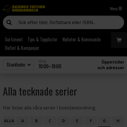
Meny
Sortiment
Tips & Topplistor
Nyheter & Kommande
Outlet & Kampanjer
Idag
Öppettider
10:00–19:00
och adresser
Alla tecknade serier
Här listas alla våra serier i bokstavsordning.
ALLA
A
B
C
D
E
F
G
H