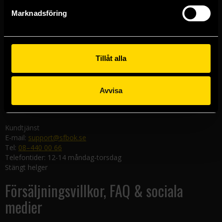
Göteborgsbutiken
Marknadsföring
Kungsgatan 19
411 19 Göteborg
Malmöbutiken
Södra Förstadsgatan 26
Tillåt alla
211 43 Malmö
Linköpingsbutiken
Avvisa
Nygatan 20
582 19 Linköping
Kundtjänst
E-mail:
support@sfbok.se
Tel:
08–440 00 66
Telefontider: 12-14 måndag-torsdag
Stängt helger
Försäljningsvillkor, FAQ & sociala
medier