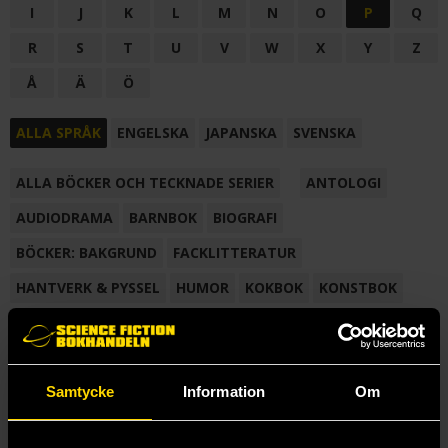
I
J
K
L
M
N
O
P
Q
R
S
T
U
V
W
X
Y
Z
Å
Ä
Ö
ALLA SPRÅK
ENGELSKA
JAPANSKA
SVENSKA
ALLA BÖCKER OCH TECKNADE SERIER
ANTOLOGI
AUDIODRAMA
BARNBOK
BIOGRAFI
BÖCKER: BAKGRUND
FACKLITTERATUR
HANTVERK & PYSSEL
HUMOR
KOKBOK
KONSTBOK
KORTROMAN
LÄROBOK
MAGASIN
NOVELL
NOVELLMAGASIN
NOVELLSAMLING
POESI
ROMAN
Samtycke
Information
Om
SAMLINGSVOLYM
TECKNA & MÅLA
TECKNAD SERIE