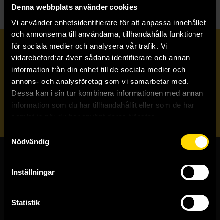
Denna webbplats använder cookies
Vi använder enhetsidentifierare för att anpassa innehållet
och annonserna till användarna, tillhandahålla funktioner
för sociala medier och analysera vår trafik. Vi
Prenumerera på vårt nyhetsbrev
vidarebefordrar även sådana identifierare och annan
information från din enhet till de sociala medier och
annons- och analysföretag som vi samarbetar med.
Veckobrevet
Dessa kan i sin tur kombinera informationen med annan
information som du har tillhandahållit eller som de har
Skicka
samlat in när du har använt deras tjänster.
Samtyckesval
Nödvändig
Butiker & kundtjänst
Inställningar
Stockholmsbutiken
Västerlånggatan 48
Statistik
111 29 Stockholm