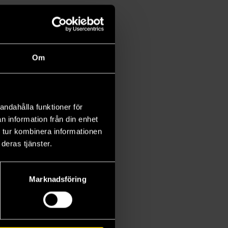
Om
andahålla funktioner för
n information från din enhet
 tur kombinera informationen
deras tjänster.
Marknadsföring