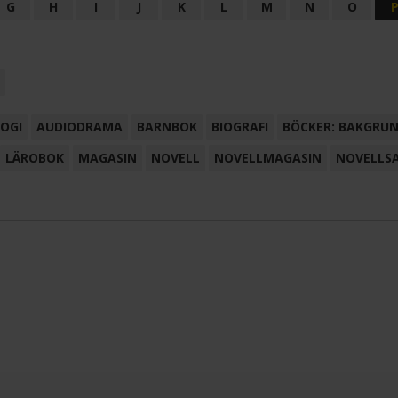
G
H
I
J
K
L
M
N
O
OGI
AUDIODRAMA
BARNBOK
BIOGRAFI
BÖCKER: BAKGRU
LÄROBOK
MAGASIN
NOVELL
NOVELLMAGASIN
NOVELLS