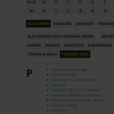
ALLA
A
B
C
D
E
F
W
X
Y
Z
Å
Ä
Ö
ALLA SPRÅK
ENGELSKA
JAPANSKA
SVENSKA
ALLA BÖCKER OCH TECKNADE SERIER
ANTOL
HUMOR
KOKBOK
KONSTBOK
KORTROMAN
TECKNA & MÅLA
TECKNAD SERIE
P
Palace of the Omega
Pandora Hearts
Paper Girls Graphic Novels
Parasyte
Parasyte Full Color Collection
Parasyte Paperback Collection
Pass the Monster Meat, Milady!
Penguin Rumble
Persona 3