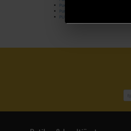
Puella Magi Madoka Magica Wraith A
Punisher (2022)
PUNKS TRIANGLE stitch