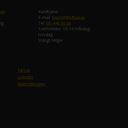
ken
Kundtjänst
E-mail:
support@sfbok.se
ng
Tel:
08–440 00 66
Telefontider: 12-14 måndag-
torsdag
Stängt helger
TikTok
LinkedIn
Malmöbloggen