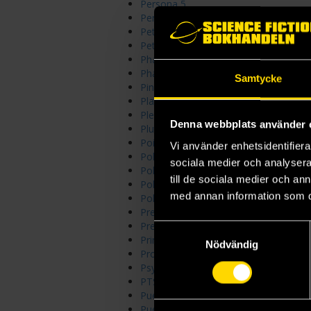
Persona 5
Persona 5 Mementos Mission
Pet Shop of Horrors: Collector's Editi
Petrol Head
Phantom Busters
Phantom Road
Samtycke
Pink Candy Kiss
Planetes Omnibus
Please Look After the Dragon
Denna webbplats använder 
Pluto: Urasawa x Tezuka
Poison Ivy (2023)
Vi använder enhetsidentifierar
Pokemon Adventures
sociala medier och analysera 
Pokemon Adventures Collector's Edit
till de sociala medier och a
Pokemon Adventures XY
med annan information som du 
Pokemon Journeys
Preacher Omnibus Collections
Predator By Ed Brisson
Samtyckesval
Princess Jellyfish
Nödvändig
Project Sekai: Colorful Stage! Comic 
Psylocke
PTSD Radio
Puella Magi Madoka Magica
Puella Magi Madoka Magica The Diffe