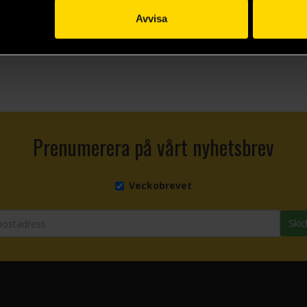
rc
Avvisa
Prenumerera på vårt nyhetsbrev
Veckobrevet
Skic