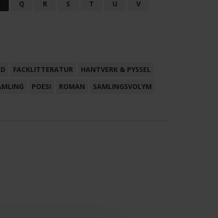
P
Q
R
S
T
U
V
ND
FACKLITTERATUR
HANTVERK & PYSSEL
AMLING
POESI
ROMAN
SAMLINGSVOLYM