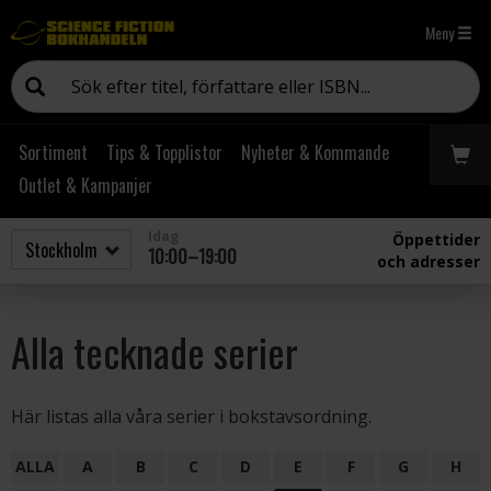
Meny
Sortiment
Tips & Topplistor
Nyheter & Kommande
Outlet & Kampanjer
Idag
Öppettider
10:00–19:00
och adresser
Alla tecknade serier
Här listas alla våra serier i bokstavsordning.
ALLA
A
B
C
D
E
F
G
H