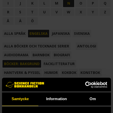
I
J
K
L
M
N
O
P
Q
R
S
T
U
V
W
X
Y
Z
Å
Ä
Ö
ALLA SPRÅK
ENGELSKA
JAPANSKA
SVENSKA
ALLA BÖCKER OCH TECKNADE SERIER
ANTOLOGI
AUDIODRAMA
BARNBOK
BIOGRAFI
BÖCKER: BAKGRUND
FACKLITTERATUR
HANTVERK & PYSSEL
HUMOR
KOKBOK
KONSTBOK
KORTROMAN
LÄROBOK
MAGASIN
NOVELL
NOVELLMAGASIN
NOVELLSAMLING
POESI
ROMAN
Samtycke
Information
Om
SAMLINGSVOLYM
TECKNA & MÅLA
TECKNAD SERIE