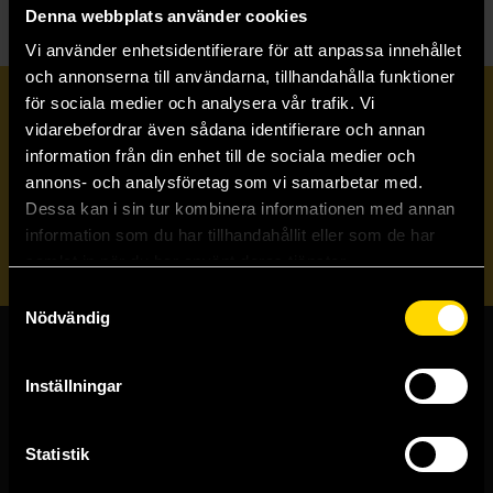
Denna webbplats använder cookies
Vi använder enhetsidentifierare för att anpassa innehållet
och annonserna till användarna, tillhandahålla funktioner
för sociala medier och analysera vår trafik. Vi
Prenumerera på vårt nyhetsbrev
vidarebefordrar även sådana identifierare och annan
information från din enhet till de sociala medier och
annons- och analysföretag som vi samarbetar med.
Veckobrevet
Dessa kan i sin tur kombinera informationen med annan
information som du har tillhandahållit eller som de har
Skicka
samlat in när du har använt deras tjänster.
Samtyckesval
Nödvändig
Butiker & kundtjänst
Inställningar
Stockholmsbutiken
Västerlånggatan 48
Statistik
111 29 Stockholm