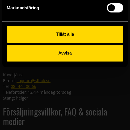
Göteborgsbutiken
Marknadsföring
Kungsgatan 19
411 19 Göteborg
Malmöbutiken
Södra Förstadsgatan 26
Tillåt alla
211 43 Malmö
Linköpingsbutiken
Avvisa
Nygatan 20
582 19 Linköping
Kundtjänst
E-mail:
support@sfbok.se
Tel:
08–440 00 66
Telefontider: 12-14 måndag-torsdag
Stängt helger
Försäljningsvillkor, FAQ & sociala
medier