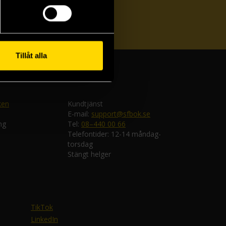
ka
Tillåt alla
ken
Kundtjänst
E-mail:
support@sfbok.se
ng
Tel:
08–440 00 66
Telefontider: 12-14 måndag-
torsdag
Stängt helger
TikTok
LinkedIn