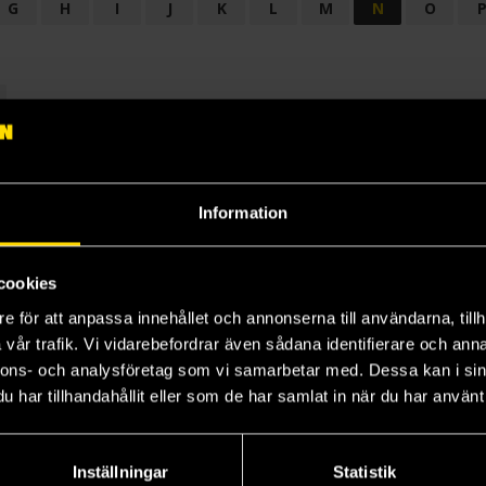
G
H
I
J
K
L
M
N
O
OGI
AUDIODRAMA
BARNBOK
BIOGRAFI
BÖCKER: BAKGRU
LÄROBOK
MAGASIN
NOVELL
NOVELLMAGASIN
NOVELLS
Information
cookies
e för att anpassa innehållet och annonserna till användarna, tillh
vår trafik. Vi vidarebefordrar även sådana identifierare och anna
nnons- och analysföretag som vi samarbetar med. Dessa kan i sin
har tillhandahållit eller som de har samlat in när du har använt 
Prenumerera på vårt nyhetsbrev
Veckobrevet
Inställningar
Statistik