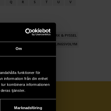
P
Q
R
S
T
U
V
ND
FACKLITTERATUR
HANTVERK & PYSSEL
AMLING
POESI
ROMAN
SAMLINGSVOLYM
Om
andahålla funktioner för
n information från din enhet
 tur kombinera informationen
deras tjänster.
Marknadsföring