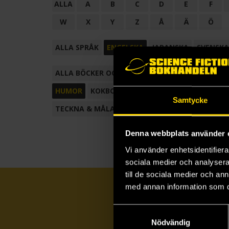
ALLA
A
B
C
D
E
F
W
X
Y
Z
Å
Ä
Ö
ALLA SPRÅK
ENGELSKA
JAPANSKA
SVENSKA
ALLA BÖCKER OCH TECKNADE SERIER
ANTOL
HUMOR
KOKBOK
KONSTBOK
KORTROMAN
Samtycke
TECKNA & MÅLA
TECKNAD SERIE
Denna webbplats använder 
Vi använder enhetsidentifierar
sociala medier och analysera 
till de sociala medier och a
med annan information som du 
Samtyckesval
Nödvändig