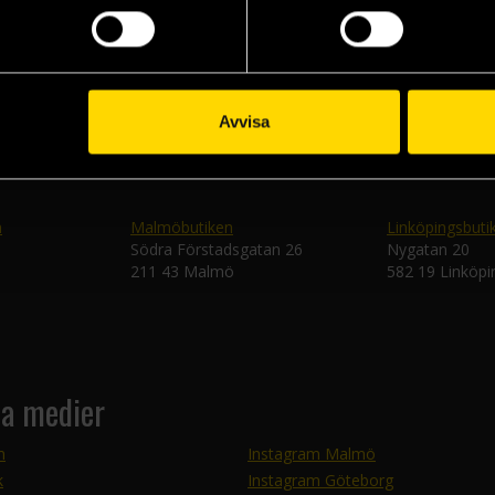
Skic
Avvisa
n
Malmöbutiken
Linköpingsbuti
Södra Förstadsgatan 26
Nygatan 20
211 43 Malmö
582 19 Linköpi
la medier
m
Instagram Malmö
k
Instagram Göteborg