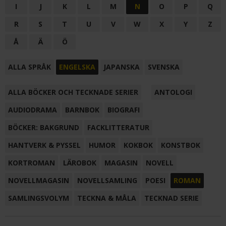
I
J
K
L
M
N
O
P
Q
R
S
T
U
V
W
X
Y
Z
Å
Ä
Ö
ALLA SPRÅK
ENGELSKA
JAPANSKA
SVENSKA
ALLA BÖCKER OCH TECKNADE SERIER
ANTOLOGI
AUDIODRAMA
BARNBOK
BIOGRAFI
BÖCKER: BAKGRUND
FACKLITTERATUR
HANTVERK & PYSSEL
HUMOR
KOKBOK
KONSTBOK
KORTROMAN
LÄROBOK
MAGASIN
NOVELL
NOVELLMAGASIN
NOVELLSAMLING
POESI
ROMAN
SAMLINGSVOLYM
TECKNA & MÅLA
TECKNAD SERIE