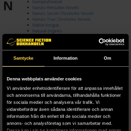
N
Nampeshiweisit
Naruto Retsudan Novels
Naruto Secret Chronicles Novels
Naruto True Chronicles Novels
Native tongue
Natural Engines
Never Ever After
Never List
Never the Roses
Nevernight
Samtycke
Information
Om
New Management
NieR: Automata Novels
Night Angel Series
Nightbirds
Denna webbplats använder cookies
Nightfall Saga
Vi använder enhetsidentifierare för att anpassa innehållet
Nightshade Crown
Nightweaver
och annonserna till användarna, tillhandahålla funktioner
Nikolai
för sociala medier och analysera vår trafik. Vi
Ninth House
vidarebefordrar även sådana identifierare och annan
No Other Gods
information från din enhet till de sociala medier och
Noobtown
annons- och analysföretag som vi samarbetar med.
Noumena
Nyquist Mystery
Dessa kan i sin tur kombinera informationen med annan