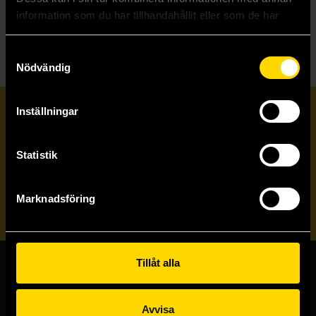
Nytefall
information som du har tillhandahållit eller som de har
samlat in när du har använt deras tjänster.
Samtyckesval
Nödvändig
Inställningar
Prenumerera på vårt nyhetsbrev
Statistik
Veckobrevet
Marknadsföring
Skicka
Tillåt alla
Butiker & kundtjänst
Avvisa