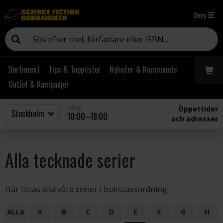
Meny
Sortiment
Tips & Topplistor
Nyheter & Kommande
Outlet & Kampanjer
Idag
Öppettider
10:00–18:00
och adresser
Alla tecknade serier
Här listas alla våra serier i bokstavsordning.
ALLA
A
B
C
D
E
F
G
H