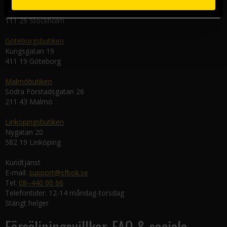
Stockholmsbutiken
Västerlånggatan 48
111 29 Stockholm
Göteborgsbutiken
Kungsgatan 19
411 19 Göteborg
Malmöbutiken
Södra Förstadsgatan 26
211 43 Malmö
Linköpingsbutiken
Nygatan 20
582 19 Linköping
Kundtjänst
E-mail:
support@sfbok.se
Tel:
08–440 00 66
Telefontider: 12-14 måndag-torsdag
Stängt helger
Försäljningsvillkor, FAQ & sociala