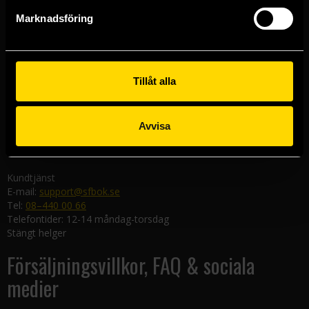
Göteborgsbutiken
Marknadsföring
Kungsgatan 19
411 19 Göteborg
Malmöbutiken
Södra Förstadsgatan 26
Tillåt alla
211 43 Malmö
Linköpingsbutiken
Avvisa
Nygatan 20
582 19 Linköping
Kundtjänst
E-mail:
support@sfbok.se
Tel:
08–440 00 66
Telefontider: 12-14 måndag-torsdag
Stängt helger
Försäljningsvillkor, FAQ & sociala
medier