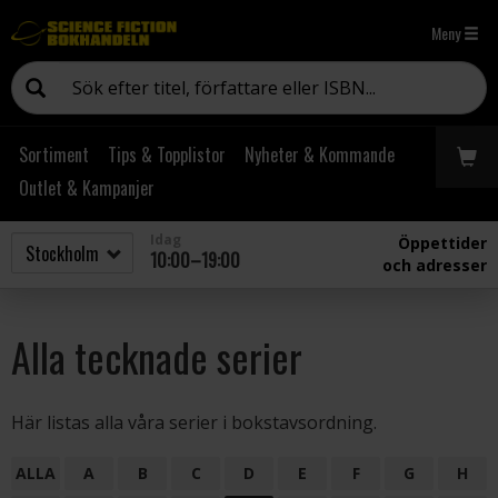
Meny
Sortiment
Tips & Topplistor
Nyheter & Kommande
Outlet & Kampanjer
Idag
Öppettider
10:00–19:00
och adresser
Alla tecknade serier
Här listas alla våra serier i bokstavsordning.
ALLA
A
B
C
D
E
F
G
H