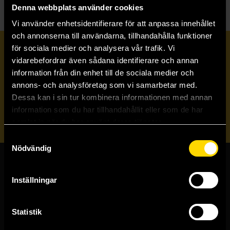
Denna webbplats använder cookies
Vi använder enhetsidentifierare för att anpassa innehållet
och annonserna till användarna, tillhandahålla funktioner
för sociala medier och analysera vår trafik. Vi
Prenumerera på vårt nyhetsbrev
vidarebefordrar även sådana identifierare och annan
information från din enhet till de sociala medier och
annons- och analysföretag som vi samarbetar med.
Veckobrevet
Dessa kan i sin tur kombinera informationen med annan
information som du har tillhandahållit eller som de har
Skicka
samlat in när du har använt deras tjänster.
Samtyckesval
Nödvändig
Butiker & kundtjänst
Inställningar
Stockholmsbutiken
Västerlånggatan 48
Statistik
111 29 Stockholm