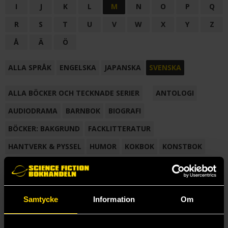
I
J
K
L
M
N
O
P
Q
R
S
T
U
V
W
X
Y
Z
Å
Ä
Ö
ALLA SPRÅK
ENGELSKA
JAPANSKA
SVENSKA
ALLA BÖCKER OCH TECKNADE SERIER
ANTOLOGI
AUDIODRAMA
BARNBOK
BIOGRAFI
BÖCKER: BAKGRUND
FACKLITTERATUR
HANTVERK & PYSSEL
HUMOR
KOKBOK
KONSTBOK
KORTROMAN
LÄROBOK
MAGASIN
NOVELL
NOVELLMAGASIN
NOVELLSAMLING
POESI
ROMAN
Samtycke
Information
Om
SAMLINGSVOLYM
TECKNA & MÅLA
TECKNAD SERIE