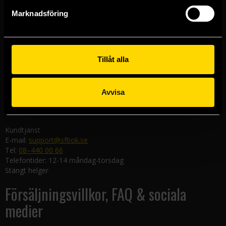
Göteborgsbutiken
Marknadsföring
Kungsgatan 19
411 19 Göteborg
Malmöbutiken
Södra Förstadsgatan 26
Tillåt alla
211 43 Malmö
Linköpingsbutiken
Avvisa
Nygatan 20
582 19 Linköping
Kundtjänst
E-mail:
support@sfbok.se
Tel:
08–440 00 66
Telefontider: 12-14 måndag-torsdag
Stängt helger
Försäljningsvillkor, FAQ & sociala
medier