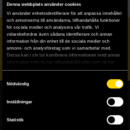
Denna webbplats använder cookies
Vi använder enhetsidentifierare för att anpassa innehållet
och annonserna till användarna, tillhandahålla funktioner
för sociala medier och analysera vår trafik. Vi
Prenumerera på vårt nyhetsbrev
vidarebefordrar även sådana identifierare och annan
information från din enhet till de sociala medier och
annons- och analysföretag som vi samarbetar med.
Veckobrevet
Dessa kan i sin tur kombinera informationen med annan
information som du har tillhandahållit eller som de har
Skicka
samlat in när du har använt deras tjänster.
Samtyckesval
Nödvändig
Butiker & kundtjänst
Inställningar
Stockholmsbutiken
Västerlånggatan 48
Statistik
111 29 Stockholm