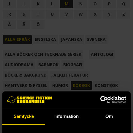
I
J
K
L
M
N
O
P
Q
R
S
T
U
V
W
X
Y
Z
Å
Ä
Ö
ALLA SPRÅK
ENGELSKA
JAPANSKA
SVENSKA
ALLA BÖCKER OCH TECKNADE SERIER
ANTOLOGI
AUDIODRAMA
BARNBOK
BIOGRAFI
BÖCKER: BAKGRUND
FACKLITTERATUR
HANTVERK & PYSSEL
HUMOR
KOKBOK
KONSTBOK
KORTROMAN
LÄROBOK
MAGASIN
NOVELL
NOVELLMAGASIN
NOVELLSAMLING
POESI
ROMAN
Samtycke
Information
Om
SAMLINGSVOLYM
TECKNA & MÅLA
TECKNAD SERIE