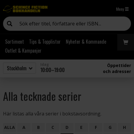
Meny
Sortiment
Tips & Topplistor
Nyheter & Kommande
Outlet & Kampanjer
Idag
Öppettider
10:00–19:00
och adresser
Alla tecknade serier
Här listas alla våra serier i bokstavsordning.
ALLA
A
B
C
D
E
F
G
H