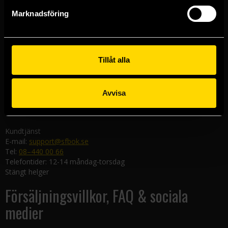
Göteborgsbutiken
Marknadsföring
Kungsgatan 19
411 19 Göteborg
Malmöbutiken
Södra Förstadsgatan 26
Tillåt alla
211 43 Malmö
Linköpingsbutiken
Avvisa
Nygatan 20
582 19 Linköping
Kundtjänst
E-mail:
support@sfbok.se
Tel:
08–440 00 66
Telefontider: 12-14 måndag-torsdag
Stängt helger
Försäljningsvillkor, FAQ & sociala
medier