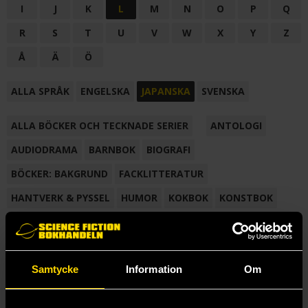
I
J
K
L
M
N
O
P
Q
R
S
T
U
V
W
X
Y
Z
Å
Ä
Ö
ALLA SPRÅK
ENGELSKA
JAPANSKA
SVENSKA
ALLA BÖCKER OCH TECKNADE SERIER
ANTOLOGI
AUDIODRAMA
BARNBOK
BIOGRAFI
BÖCKER: BAKGRUND
FACKLITTERATUR
HANTVERK & PYSSEL
HUMOR
KOKBOK
KONSTBOK
KORTROMAN
LÄROBOK
MAGASIN
NOVELL
NOVELLMAGASIN
NOVELLSAMLING
POESI
ROMAN
Samtycke
Information
Om
SAMLINGSVOLYM
TECKNA & MÅLA
TECKNAD SERIE