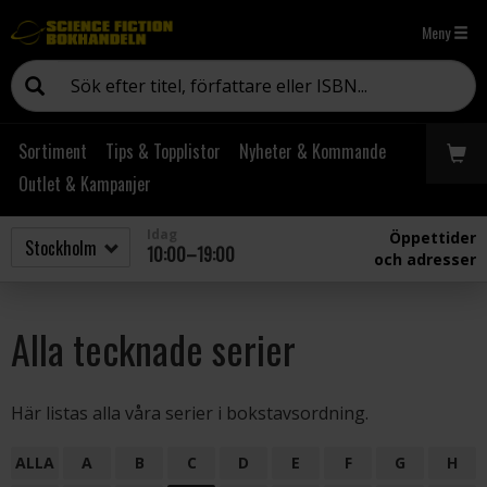
Meny
Sortiment
Tips & Topplistor
Nyheter & Kommande
Outlet & Kampanjer
Idag
Öppettider
10:00–19:00
och adresser
Alla tecknade serier
Här listas alla våra serier i bokstavsordning.
ALLA
A
B
C
D
E
F
G
H