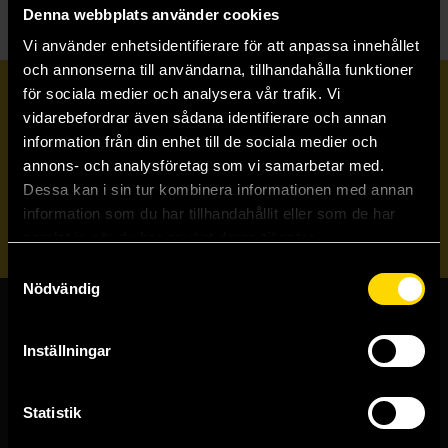
Denna webbplats använder cookies
Vi använder enhetsidentifierare för att anpassa innehållet
och annonserna till användarna, tillhandahålla funktioner
för sociala medier och analysera vår trafik. Vi
Prenumerera på vårt nyhetsbrev
vidarebefordrar även sådana identifierare och annan
information från din enhet till de sociala medier och
annons- och analysföretag som vi samarbetar med.
Veckobrevet
Dessa kan i sin tur kombinera informationen med annan
information som du har tillhandahållit eller som de har
Skicka
samlat in när du har använt deras tjänster.
Samtyckesval
Nödvändig
Butiker & kundtjänst
Inställningar
Stockholmsbutiken
Västerlånggatan 48
Statistik
111 29 Stockholm