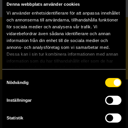
Denna webbplats använder cookies
Vi använder enhetsidentifierare för att anpassa innehållet
och annonserna till användarna, tillhandahålla funktioner
för sociala medier och analysera vår trafik. Vi
Prenumerera på vårt nyhetsbrev
vidarebefordrar även sådana identifierare och annan
information från din enhet till de sociala medier och
annons- och analysföretag som vi samarbetar med.
Veckobrevet
Dessa kan i sin tur kombinera informationen med annan
information som du har tillhandahållit eller som de har
Skicka
samlat in när du har använt deras tjänster.
Samtyckesval
Nödvändig
Butiker & kundtjänst
Inställningar
Stockholmsbutiken
Västerlånggatan 48
Statistik
111 29 Stockholm