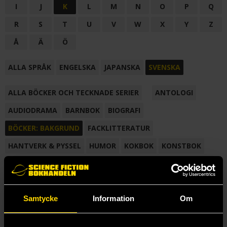
I
J
K
L
M
N
O
P
Q
R
S
T
U
V
W
X
Y
Z
Å
Ä
Ö
ALLA SPRÅK
ENGELSKA
JAPANSKA
SVENSKA
ALLA BÖCKER OCH TECKNADE SERIER
ANTOLOGI
AUDIODRAMA
BARNBOK
BIOGRAFI
BÖCKER: BAKGRUND
FACKLITTERATUR
HANTVERK & PYSSEL
HUMOR
KOKBOK
KONSTBOK
KORTROMAN
LÄROBOK
MAGASIN
NOVELL
NOVELLMAGASIN
NOVELLSAMLING
POESI
ROMAN
Samtycke
Information
Om
SAMLINGSVOLYM
TECKNA & MÅLA
TECKNAD SERIE