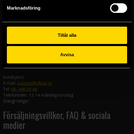
Göteborgsbutiken
Marknadsföring
Kungsgatan 19
411 19 Göteborg
Malmöbutiken
Södra Förstadsgatan 26
Tillåt alla
211 43 Malmö
Linköpingsbutiken
Avvisa
Nygatan 20
582 19 Linköping
Kundtjänst
E-mail:
support@sfbok.se
Tel:
08–440 00 66
Telefontider: 12-14 måndag-torsdag
Stängt helger
Försäljningsvillkor, FAQ & sociala
medier