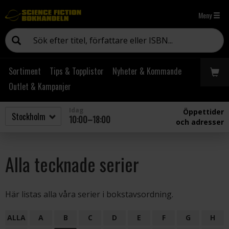
Meny
Sortiment
Tips & Topplistor
Nyheter & Kommande
Outlet & Kampanjer
Idag
Öppettider
10:00–18:00
och adresser
Alla tecknade serier
Här listas alla våra serier i bokstavsordning.
ALLA
A
B
C
D
E
F
G
H