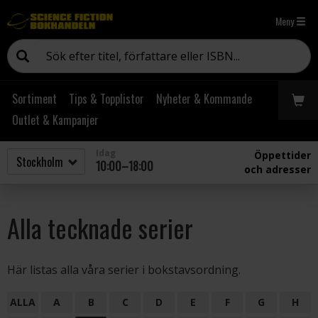
Meny
Sortiment
Tips & Topplistor
Nyheter & Kommande
Outlet & Kampanjer
Idag
Öppettider
10:00–18:00
och adresser
Alla tecknade serier
Här listas alla våra serier i bokstavsordning.
ALLA
A
B
C
D
E
F
G
H