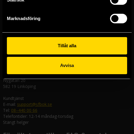
Stockholmsbutiken
Västerlånggatan 48
111 29 Stockholm
Marknadsföring
Göteborgsbutiken
Kungsgatan 19
411 19 Göteborg
Tillåt alla
Malmöbutiken
Södra Förstadsgatan 26
211 43 Malmö
Avvisa
Linköpingsbutiken
Nygatan 20
582 19 Linköping
Kundtjänst
E-mail:
support@sfbok.se
Tel:
08–440 00 66
Telefontider: 12-14 måndag-torsdag
Stängt helger