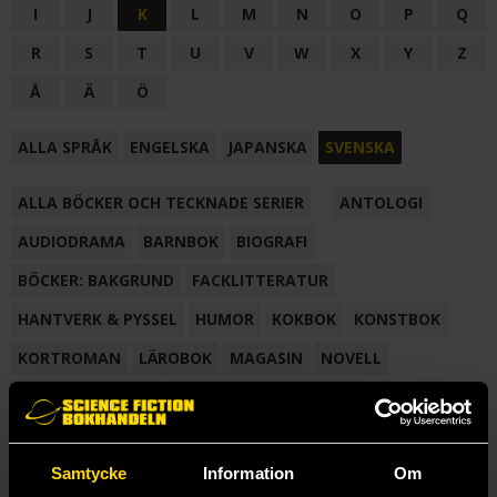
I
J
K
L
M
N
O
P
Q
R
S
T
U
V
W
X
Y
Z
Å
Ä
Ö
ALLA SPRÅK
ENGELSKA
JAPANSKA
SVENSKA
ALLA BÖCKER OCH TECKNADE SERIER
ANTOLOGI
AUDIODRAMA
BARNBOK
BIOGRAFI
BÖCKER: BAKGRUND
FACKLITTERATUR
HANTVERK & PYSSEL
HUMOR
KOKBOK
KONSTBOK
KORTROMAN
LÄROBOK
MAGASIN
NOVELL
NOVELLMAGASIN
NOVELLSAMLING
POESI
ROMAN
SAMLINGSVOLYM
TECKNA & MÅLA
TECKNAD SERIE
Samtycke
Information
Om