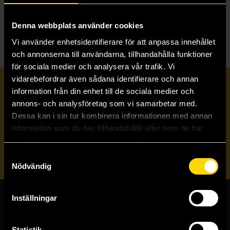
K
Kalle Ankas Legendariska äventyr
Kyrkogårdsboken
Denna webbplats använder cookies
Vi använder enhetsidentifierare för att anpassa innehållet
och annonserna till användarna, tillhandahålla funktioner
för sociala medier och analysera vår trafik. Vi
vidarebefordrar även sådana identifierare och annan
Prenumerera på vårt nyhetsbrev
information från din enhet till de sociala medier och
annons- och analysföretag som vi samarbetar med.
Dessa kan i sin tur kombinera informationen med annan
Veckobrevet
information som du har tillhandahållit eller som de har
samlat in när du har använt deras tjänster.
Skicka
Samtyckesval
Nödvändig
Inställningar
Butiker & kundtjänst
Statistik