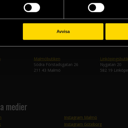
Skic
Avvisa
n
Malmöbutiken
Linköpingsbuti
Södra Förstadsgatan 26
Nygatan 20
211 43 Malmö
582 19 Linköpi
la medier
m
Instagram Malmö
k
Instagram Göteborg