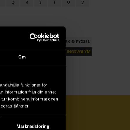
P
Q
R
S
T
U
V
ND
FACKLITTERATUR
HANTVERK & PYSSEL
AMLING
POESI
ROMAN
SAMLINGSVOLYM
Om
andahålla funktioner för
n information från din enhet
 tur kombinera informationen
deras tjänster.
Marknadsföring