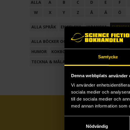
ALLA
A
B
C
D
E
F
W
X
Y
Z
Å
Ä
Ö
ALLA SPRÅK
ENGELSKA
JAPANSKA
SVENSKA
ALLA BÖCKER OCH TECKNADE SERIER
ANTOL
HUMOR
KOKBOK
KONSTBOK
KORTROMAN
Samtycke
TECKNA & MÅLA
TECKNAD SERIE
Denna webbplats använder 
Vi använder enhetsidentifierar
sociala medier och analysera 
till de sociala medier och a
med annan information som du 
Samtyckesval
Nödvändig