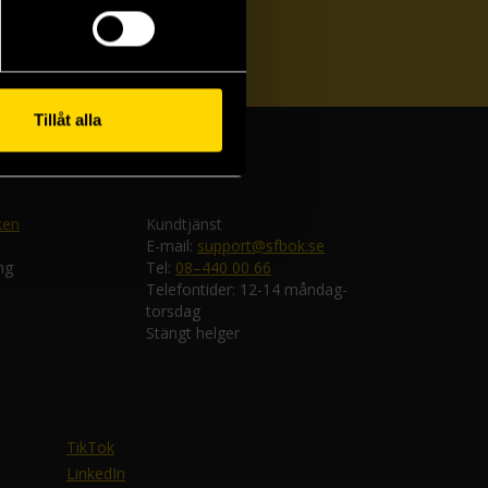
ka
Tillåt alla
ken
Kundtjänst
E-mail:
support@sfbok.se
ng
Tel:
08–440 00 66
Telefontider: 12-14 måndag-
torsdag
Stängt helger
TikTok
LinkedIn