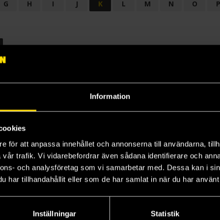
G
H
I
J
K
L
M
N
O
OGI
AUDIODRAMA
BARNBOK
BIOGRAFI
BÖCKER: BAKGRU
LÄROBOK
MAGASIN
NOVELL
NOVELLMAGASIN
NOVELLS
Information
cookies
e för att anpassa innehållet och annonserna till användarna, tillh
vår trafik. Vi vidarebefordrar även sådana identifierare och anna
nnons- och analysföretag som vi samarbetar med. Dessa kan i sin
har tillhandahållit eller som de har samlat in när du har använt 
Prenumerera på vårt nyhetsbrev
Veckobrevet
Inställningar
Statistik