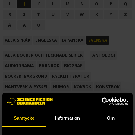
I
J
K
L
M
N
O
P
Q
R
S
T
U
V
W
X
Y
Z
Å
Ä
Ö
ALLA SPRÅK
ENGELSKA
JAPANSKA
SVENSKA
ALLA BÖCKER OCH TECKNADE SERIER
ANTOLOGI
AUDIODRAMA
BARNBOK
BIOGRAFI
BÖCKER: BAKGRUND
FACKLITTERATUR
HANTVERK & PYSSEL
HUMOR
KOKBOK
KONSTBOK
KORTROMAN
LÄROBOK
MAGASIN
NOVELL
NOVELLMAGASIN
NOVELLSAMLING
POESI
ROMAN
Samtycke
Information
Om
SAMLINGSVOLYM
TECKNA & MÅLA
TECKNAD SERIE