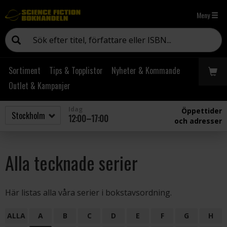
Meny
Sortiment
Tips & Topplistor
Nyheter & Kommande
Outlet & Kampanjer
Idag
Öppettider
12:00–17:00
och adresser
Alla tecknade serier
Här listas alla våra serier i bokstavsordning.
ALLA
A
B
C
D
E
F
G
H