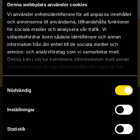
Denna webbplats använder cookies
Vi använder enhetsidentifierare för att anpassa innehållet
och annonserna till användarna, tillhandahålla funktioner
för sociala medier och analysera vår trafik. Vi
Prenumerera på vårt nyhetsbrev
vidarebefordrar även sådana identifierare och annan
information från din enhet till de sociala medier och
annons- och analysföretag som vi samarbetar med.
Veckobrevet
Dessa kan i sin tur kombinera informationen med annan
information som du har tillhandahållit eller som de har
Skicka
samlat in när du har använt deras tjänster.
Samtyckesval
Nödvändig
Butiker & kundtjänst
Inställningar
Stockholmsbutiken
Västerlånggatan 48
Statistik
111 29 Stockholm