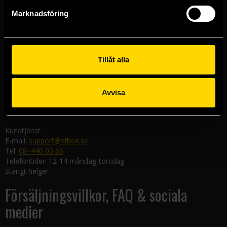
Göteborgsbutiken
Marknadsföring
Kungsgatan 19
411 19 Göteborg
Malmöbutiken
Södra Förstadsgatan 26
Tillåt alla
211 43 Malmö
Linköpingsbutiken
Avvisa
Nygatan 20
582 19 Linköping
Kundtjänst
E-mail:
support@sfbok.se
Tel:
08–440 00 66
Telefontider: 12-14 måndag-torsdag
Stängt helger
Försäljningsvillkor, FAQ & sociala
medier