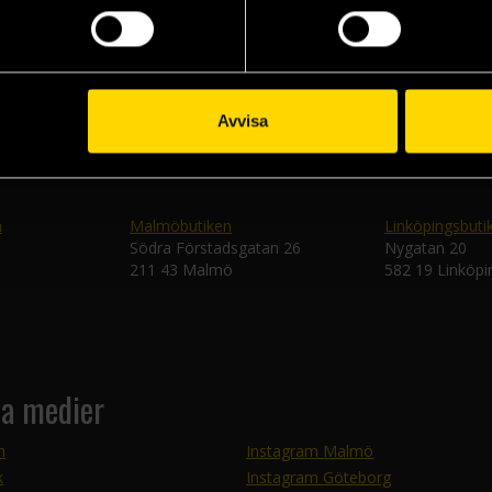
Skic
Avvisa
n
Malmöbutiken
Linköpingsbuti
Södra Förstadsgatan 26
Nygatan 20
211 43 Malmö
582 19 Linköpi
la medier
m
Instagram Malmö
k
Instagram Göteborg