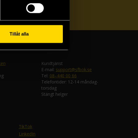
ka
Tillåt alla
ken
Kundtjänst
E-mail:
support@sfbok.se
ng
Tel:
08–440 00 66
Telefontider: 12-14 måndag-
torsdag
Stängt helger
TikTok
LinkedIn