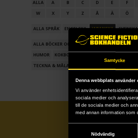
ALLA
A
B
C
D
E
F
W
X
Y
Z
Å
Ä
Ö
ALLA SPRÅK
ENGELSKA
JAPANSKA
SVENSKA
ALLA BÖCKER OCH TECKNADE SERIER
ANTOL
HUMOR
KOKBOK
KONSTBOK
KORTROMAN
Samtycke
TECKNA & MÅLA
TECKNAD SERIE
Denna webbplats använder 
Vi använder enhetsidentifierar
sociala medier och analysera 
till de sociala medier och a
med annan information som du 
Samtyckesval
Nödvändig