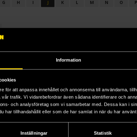
G
H
I
J
K
L
M
N
O
OGI
AUDIODRAMA
BARNBOK
BIOGRAFI
BÖCKER: BAKGRU
LÄROBOK
MAGASIN
NOVELL
NOVELLMAGASIN
NOVELLS
Information
cookies
e för att anpassa innehållet och annonserna till användarna, tillh
vår trafik. Vi vidarebefordrar även sådana identifierare och anna
nnons- och analysföretag som vi samarbetar med. Dessa kan i sin
har tillhandahållit eller som de har samlat in när du har använt 
Prenumerera på vårt nyhetsbrev
Veckobrevet
Inställningar
Statistik