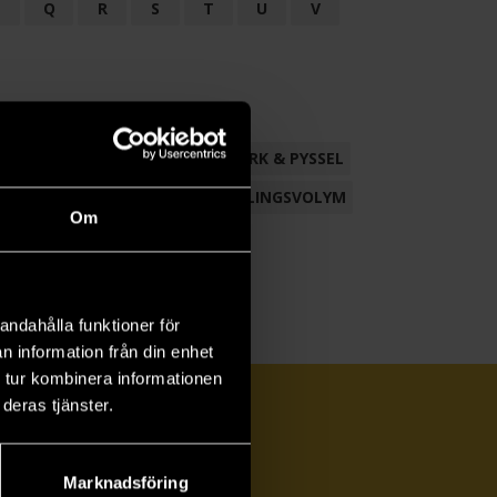
P
Q
R
S
T
U
V
ND
FACKLITTERATUR
HANTVERK & PYSSEL
AMLING
POESI
ROMAN
SAMLINGSVOLYM
Om
andahålla funktioner för
n information från din enhet
 tur kombinera informationen
deras tjänster.
Marknadsföring