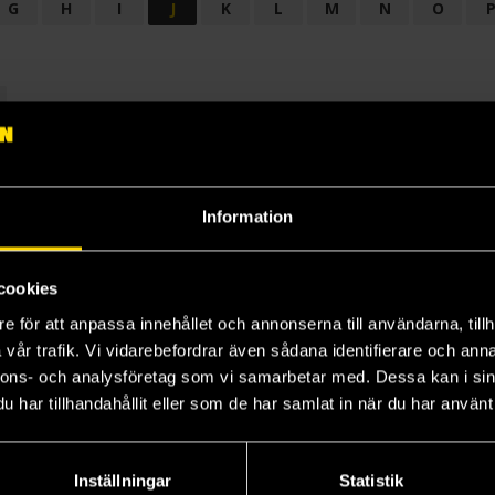
G
H
I
J
K
L
M
N
O
OGI
AUDIODRAMA
BARNBOK
BIOGRAFI
BÖCKER: BAKGRU
LÄROBOK
MAGASIN
NOVELL
NOVELLMAGASIN
NOVELLS
Information
cookies
e för att anpassa innehållet och annonserna till användarna, tillh
vår trafik. Vi vidarebefordrar även sådana identifierare och anna
nnons- och analysföretag som vi samarbetar med. Dessa kan i sin
har tillhandahållit eller som de har samlat in när du har använt 
Prenumerera på vårt nyhetsbrev
Veckobrevet
Inställningar
Statistik