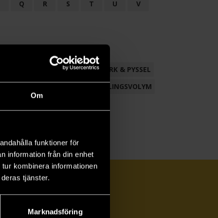
P
Q
R
S
T
U
V
ND
FACKLITTERATUR
HANTVERK & PYSSEL
AMLING
POESI
ROMAN
SAMLINGSVOLYM
Om
andahålla funktioner för
n information från din enhet
 tur kombinera informationen
deras tjänster.
Marknadsföring