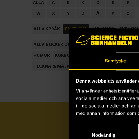
ALLA
A
B
C
D
E
F
W
X
Y
Z
Å
Ä
Ö
ALLA SPRÅK
ENGELSKA
JAPANSKA
SVENSKA
ALLA BÖCKER OCH TECKNADE SERIER
ANTOL
HUMOR
KOKBOK
KONSTBOK
KORTROMAN
Samtycke
TECKNA & MÅLA
TECKNAD SERIE
Denna webbplats använder 
Vi använder enhetsidentifierar
sociala medier och analysera 
till de sociala medier och a
med annan information som du 
Samtyckesval
Nödvändig