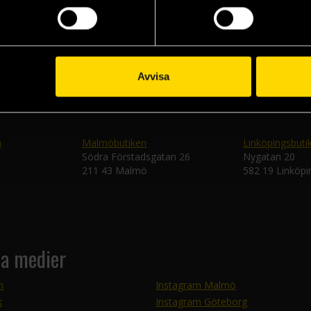
Skic
Avvisa
n
Malmöbutiken
Linköpingsbuti
Södra Förstadsgatan 26
Nygatan 20
211 43 Malmö
582 19 Linköpi
la medier
m
Instagram Malmö
k
Instagram Göteborg