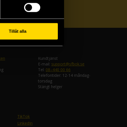
ka
Tillåt alla
ken
Kundtjänst
E-mail:
support@sfbok.se
ng
Tel:
08–440 00 66
Telefontider: 12-14 måndag-
torsdag
Stängt helger
TikTok
LinkedIn