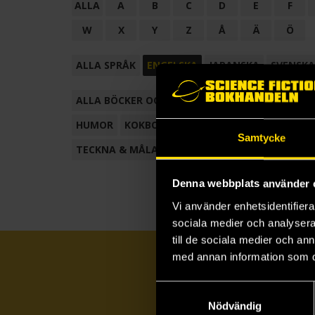
ALLA
A
B
C
D
E
F
W
X
Y
Z
Å
Ä
Ö
ALLA SPRÅK
ENGELSKA
JAPANSKA
SVENSKA
ALLA BÖCKER OCH TECKNADE SERIER
ANTOL
HUMOR
KOKBOK
KONSTBOK
KORTROMAN
Samtycke
TECKNA & MÅLA
TECKNAD SERIE
Denna webbplats använder 
Vi använder enhetsidentifierar
sociala medier och analysera 
till de sociala medier och a
med annan information som du 
Samtyckesval
Nödvändig