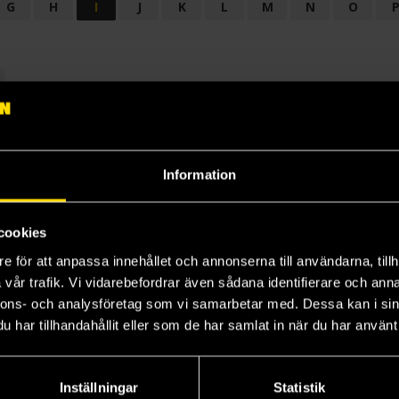
G
H
I
J
K
L
M
N
O
OGI
AUDIODRAMA
BARNBOK
BIOGRAFI
BÖCKER: BAKGRU
LÄROBOK
MAGASIN
NOVELL
NOVELLMAGASIN
NOVELLS
Information
cookies
e för att anpassa innehållet och annonserna till användarna, tillh
vår trafik. Vi vidarebefordrar även sådana identifierare och anna
nnons- och analysföretag som vi samarbetar med. Dessa kan i sin
har tillhandahållit eller som de har samlat in när du har använt 
Prenumerera på vårt nyhetsbrev
Veckobrevet
Inställningar
Statistik