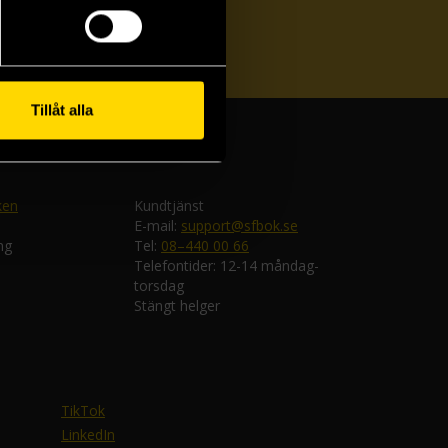
ka
Tillåt alla
ken
Kundtjänst
E-mail:
support@sfbok.se
ng
Tel:
08–440 00 66
Telefontider: 12-14 måndag-
torsdag
Stängt helger
TikTok
LinkedIn