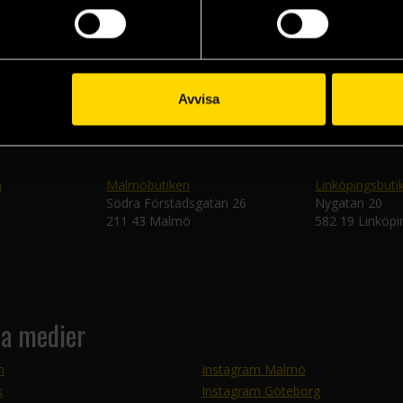
Skic
Avvisa
n
Malmöbutiken
Linköpingsbuti
Södra Förstadsgatan 26
Nygatan 20
211 43 Malmö
582 19 Linköpi
la medier
m
Instagram Malmö
k
Instagram Göteborg