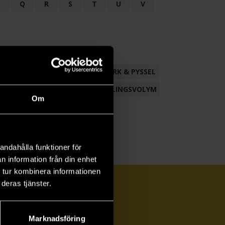
P
Q
R
S
T
U
V
ND
FACKLITTERATUR
HANTVERK & PYSSEL
AMLING
POESI
ROMAN
SAMLINGSVOLYM
Om
andahålla funktioner för
n information från din enhet
 tur kombinera informationen
deras tjänster.
Marknadsföring