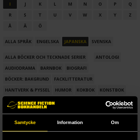
I
J
K
L
M
N
O
P
Q
R
S
T
U
V
W
X
Y
Z
Å
Ä
Ö
ALLA SPRÅK
ENGELSKA
JAPANSKA
SVENSKA
ALLA BÖCKER OCH TECKNADE SERIER
ANTOLOGI
AUDIODRAMA
BARNBOK
BIOGRAFI
BÖCKER: BAKGRUND
FACKLITTERATUR
HANTVERK & PYSSEL
HUMOR
KOKBOK
KONSTBOK
KORTROMAN
LÄROBOK
MAGASIN
NOVELL
NOVELLMAGASIN
NOVELLSAMLING
POESI
ROMAN
Samtycke
Information
Om
SAMLINGSVOLYM
TECKNA & MÅLA
TECKNAD SERIE