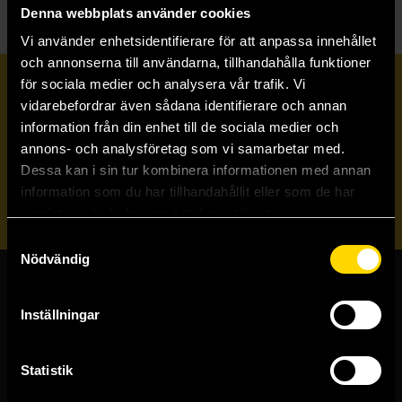
Denna webbplats använder cookies
Vi använder enhetsidentifierare för att anpassa innehållet
och annonserna till användarna, tillhandahålla funktioner
för sociala medier och analysera vår trafik. Vi
Prenumerera på vårt nyhetsbrev
vidarebefordrar även sådana identifierare och annan
information från din enhet till de sociala medier och
annons- och analysföretag som vi samarbetar med.
Veckobrevet
Dessa kan i sin tur kombinera informationen med annan
information som du har tillhandahållit eller som de har
Skicka
samlat in när du har använt deras tjänster.
Samtyckesval
Nödvändig
Butiker & kundtjänst
Inställningar
Stockholmsbutiken
Västerlånggatan 48
Statistik
111 29 Stockholm