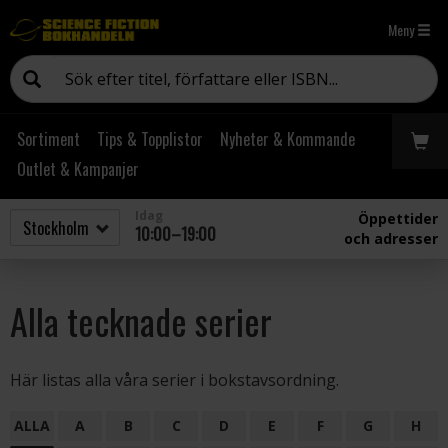
Meny
Sortiment
Tips & Topplistor
Nyheter & Kommande
Outlet & Kampanjer
Idag
Öppettider
10:00–19:00
och adresser
Alla tecknade serier
Här listas alla våra serier i bokstavsordning.
ALLA
A
B
C
D
E
F
G
H