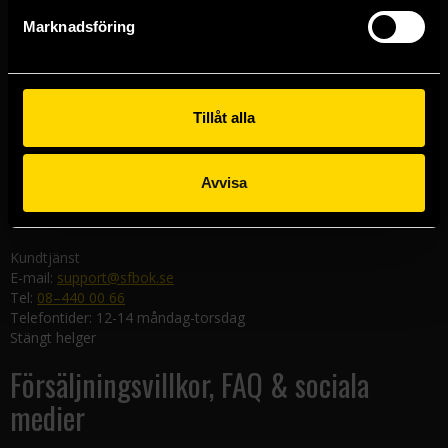
Göteborgsbutiken
Marknadsföring
Kungsgatan 19
411 19 Göteborg
Malmöbutiken
Södra Förstadsgatan 26
Tillåt alla
211 43 Malmö
Linköpingsbutiken
Avvisa
Nygatan 20
582 19 Linköping
Kundtjänst
E-mail:
support@sfbok.se
Tel:
08–440 00 66
Telefontider: 12-14 måndag-torsdag
Stängt helger
Försäljningsvillkor, FAQ & sociala
medier