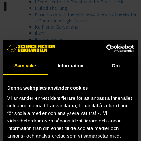
I
I Feed Her to the Beast and the Beast is Me
I Killed The King
I'm in Love with the Villainess: She's so Cheeky for
a Commoner Light Novels
Ice Planet Barbarians
Ilium
Illuminae Files
Immortal Dark
Immortal Desires
Immortals Untold
Imperial Commando
Samtycke
Information
Om
Imperial Radch
InCryptid
Infernal Regions For The Unprepared
Denna webbplats använder cookies
Inferno's Heir Duology
Infinity Alchemist
Vi använder enhetsidentifierare för att anpassa innehållet
Infinity Cycle
och annonserna till användarna, tillhandahålla funktioner
Inheritance Games
för sociala medier och analysera vår trafik. Vi
Inheritance of Magic
vidarebefordrar även sådana identifierare och annan
Ink & Sigil
Ink Trilogy
information från din enhet till de sociala medier och
Inspector Drefus Emergency
annons- och analysföretag som vi samarbetar med.
Interstellar Medic