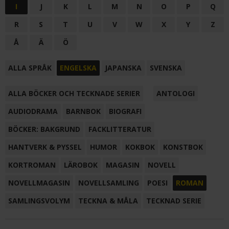
I
J
K
L
M
N
O
P
Q
R
S
T
U
V
W
X
Y
Z
Å
Ä
Ö
ALLA SPRÅK
ENGELSKA
JAPANSKA
SVENSKA
ALLA BÖCKER OCH TECKNADE SERIER
ANTOLOGI
AUDIODRAMA
BARNBOK
BIOGRAFI
BÖCKER: BAKGRUND
FACKLITTERATUR
HANTVERK & PYSSEL
HUMOR
KOKBOK
KONSTBOK
KORTROMAN
LÄROBOK
MAGASIN
NOVELL
NOVELLMAGASIN
NOVELLSAMLING
POESI
ROMAN
SAMLINGSVOLYM
TECKNA & MÅLA
TECKNAD SERIE