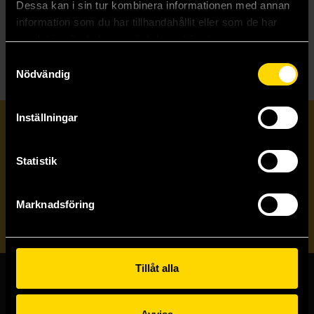
Dessa kan i sin tur kombinera informationen med annan
Iron Widow
information som du har tillhandahållit eller som de har
Ironbound
samlat in när du har använt deras tjänster.
Samtyckesval
Nödvändig
Inställningar
Prenumerera på vårt nyhetsbrev
Statistik
Veckobrevet
Marknadsföring
Skicka
Tillåt alla
Butiker & kundtjänst