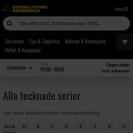
Meny
Sortiment
Tips & Topplistor
Nyheter & Kommande
Outlet & Kampanjer
Idag
Öppettider
10:00–19:00
och adresser
Alla tecknade serier
Här listas alla våra serier i bokstavsordning.
ALLA
A
B
C
D
E
F
G
H