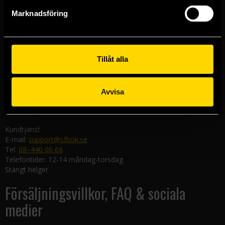
Göteborgsbutiken
Marknadsföring
Kungsgatan 19
411 19 Göteborg
Malmöbutiken
Södra Förstadsgatan 26
Tillåt alla
211 43 Malmö
Linköpingsbutiken
Avvisa
Nygatan 20
582 19 Linköping
Kundtjänst
E-mail:
support@sfbok.se
Tel:
08–440 00 66
Telefontider: 12-14 måndag-torsdag
Stängt helger
Försäljningsvillkor, FAQ & sociala
medier