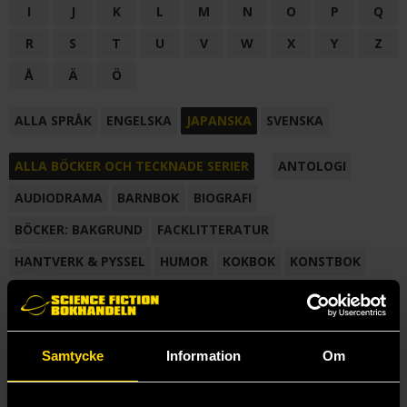
I
J
K
L
M
N
O
P
Q
R
S
T
U
V
W
X
Y
Z
Å
Ä
Ö
ALLA SPRÅK
ENGELSKA
JAPANSKA
SVENSKA
ALLA BÖCKER OCH TECKNADE SERIER
ANTOLOGI
AUDIODRAMA
BARNBOK
BIOGRAFI
BÖCKER: BAKGRUND
FACKLITTERATUR
HANTVERK & PYSSEL
HUMOR
KOKBOK
KONSTBOK
KORTROMAN
LÄROBOK
MAGASIN
NOVELL
NOVELLMAGASIN
NOVELLSAMLING
POESI
ROMAN
Samtycke
Information
Om
SAMLINGSVOLYM
TECKNA & MÅLA
TECKNAD SERIE