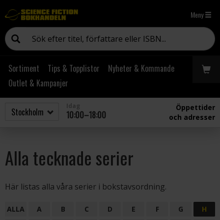
Meny
Sortiment
Tips & Topplistor
Nyheter & Kommande
Outlet & Kampanjer
Idag
Öppettider
10:00–18:00
och adresser
Alla tecknade serier
Här listas alla våra serier i bokstavsordning.
ALLA
A
B
C
D
E
F
G
H