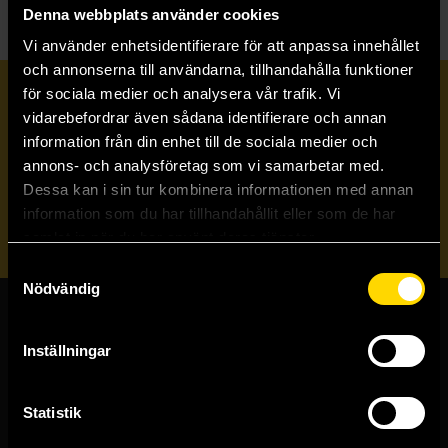
Denna webbplats använder cookies
Vi använder enhetsidentifierare för att anpassa innehållet
och annonserna till användarna, tillhandahålla funktioner
för sociala medier och analysera vår trafik. Vi
Prenumerera på vårt nyhetsbrev
vidarebefordrar även sådana identifierare och annan
information från din enhet till de sociala medier och
annons- och analysföretag som vi samarbetar med.
Veckobrevet
Dessa kan i sin tur kombinera informationen med annan
information som du har tillhandahållit eller som de har
Skicka
samlat in när du har använt deras tjänster.
Samtyckesval
Nödvändig
Butiker & kundtjänst
Inställningar
Stockholmsbutiken
Västerlånggatan 48
Statistik
111 29 Stockholm