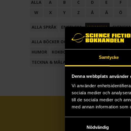
ALLA
A
B
C
D
E
F
W
X
Y
Z
Å
Ä
Ö
ALLA SPRÅK
ENGELSKA
JAPANSKA
SVENSKA
ALLA BÖCKER OCH TECKNADE SERIER
ANTOL
HUMOR
KOKBOK
KONSTBOK
KORTROMAN
Samtycke
TECKNA & MÅLA
TECKNAD SERIE
Denna webbplats använder 
Vi använder enhetsidentifierar
sociala medier och analysera 
till de sociala medier och a
med annan information som du 
Samtyckesval
Nödvändig