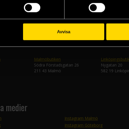
Skic
Avvisa
n
Malmöbutiken
Linköpingsbuti
Södra Förstadsgatan 26
Nygatan 20
211 43 Malmö
582 19 Linköpi
la medier
m
Instagram Malmö
k
Instagram Göteborg