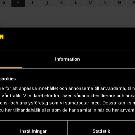
G
H
I
J
K
L
M
N
O
OGI
AUDIODRAMA
BARNBOK
BIOGRAFI
BÖCKER: BAKGRU
LÄROBOK
MAGASIN
NOVELL
NOVELLMAGASIN
NOVELLS
Information
cookies
e för att anpassa innehållet och annonserna till användarna, tillh
vår trafik. Vi vidarebefordrar även sådana identifierare och anna
nnons- och analysföretag som vi samarbetar med. Dessa kan i sin
har tillhandahållit eller som de har samlat in när du har använt 
Prenumerera på vårt nyhetsbrev
Veckobrevet
Inställningar
Statistik