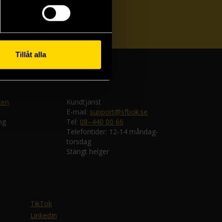
ka
Tillåt alla
ken
Kundtjänst
E-mail:
support@sfbok.se
ng
Tel:
08–440 00 66
Telefontider: 12-14 måndag-
torsdag
Stängt helger
TikTok
LinkedIn