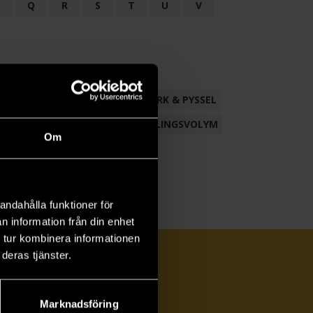
P
Q
R
S
T
U
V
ND
FACKLITTERATUR
HANTVERK & PYSSEL
AMLING
POESI
ROMAN
SAMLINGSVOLYM
Om
andahålla funktioner för
n information från din enhet
 tur kombinera informationen
deras tjänster.
Marknadsföring