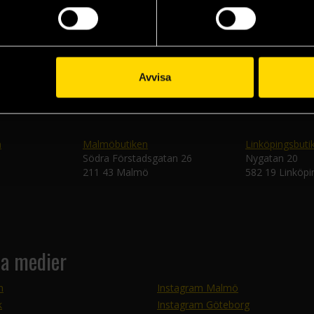
Skic
Avvisa
n
Malmöbutiken
Linköpingsbuti
Södra Förstadsgatan 26
Nygatan 20
211 43 Malmö
582 19 Linköpi
la medier
m
Instagram Malmö
k
Instagram Göteborg