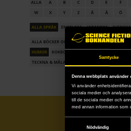
ALLA
A
B
C
D
E
F
W
X
Y
Z
Å
Ä
Ö
ALLA SPRÅK
ENGELSKA
JAPANSKA
SVENSKA
ALLA BÖCKER OCH TECKNADE SERIER
ANTOL
HUMOR
KOKBOK
KONSTBOK
KORTROMAN
Samtycke
TECKNA & MÅLA
TECKNAD SERIE
Denna webbplats använder 
Vi använder enhetsidentifierar
sociala medier och analysera 
till de sociala medier och a
med annan information som du 
Samtyckesval
Nödvändig