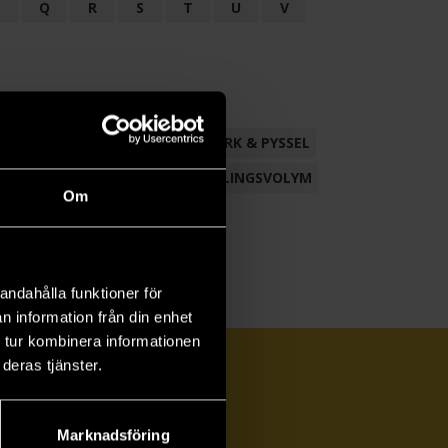
P
Q
R
S
T
U
V
ND
FACKLITTERATUR
HANTVERK & PYSSEL
AMLING
POESI
ROMAN
SAMLINGSVOLYM
Om
andahålla funktioner för
n information från din enhet
 tur kombinera informationen
deras tjänster.
Marknadsföring