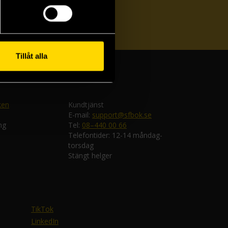
ka
Tillåt alla
ken
Kundtjänst
E-mail:
support@sfbok.se
ng
Tel:
08–440 00 66
Telefontider: 12-14 måndag-
torsdag
Stängt helger
TikTok
LinkedIn