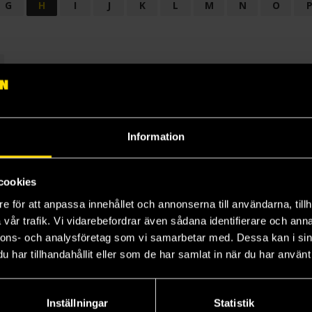
G
H
I
J
K
L
M
N
O
OGI
AUDIODRAMA
BARNBOK
BIOGRAFI
BÖCKER: BAKGRU
LÄROBOK
MAGASIN
NOVELL
NOVELLMAGASIN
NOVELLS
Information
cookies
e för att anpassa innehållet och annonserna till användarna, tillh
vår trafik. Vi vidarebefordrar även sådana identifierare och anna
nnons- och analysföretag som vi samarbetar med. Dessa kan i sin
har tillhandahållit eller som de har samlat in när du har använt 
Prenumerera på vårt nyhetsbrev
Veckobrevet
Inställningar
Statistik