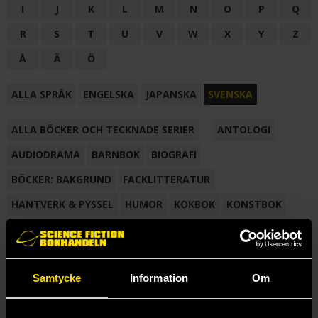
I
J
K
L
M
N
O
P
Q
R
S
T
U
V
W
X
Y
Z
Å
Ä
Ö
ALLA SPRÅK
ENGELSKA
JAPANSKA
SVENSKA
ALLA BÖCKER OCH TECKNADE SERIER
ANTOLOGI
AUDIODRAMA
BARNBOK
BIOGRAFI
BÖCKER: BAKGRUND
FACKLITTERATUR
HANTVERK & PYSSEL
HUMOR
KOKBOK
KONSTBOK
KORTROMAN
LÄROBOK
MAGASIN
NOVELL
NOVELLMAGASIN
NOVELLSAMLING
POESI
ROMAN
Samtycke
Information
Om
SAMLINGSVOLYM
TECKNA & MÅLA
TECKNAD SERIE