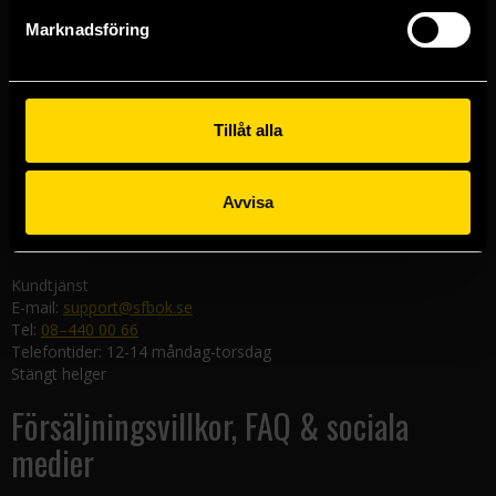
Göteborgsbutiken
Marknadsföring
Kungsgatan 19
411 19 Göteborg
Malmöbutiken
Södra Förstadsgatan 26
Tillåt alla
211 43 Malmö
Linköpingsbutiken
Avvisa
Nygatan 20
582 19 Linköping
Kundtjänst
E-mail:
support@sfbok.se
Tel:
08–440 00 66
Telefontider: 12-14 måndag-torsdag
Stängt helger
Försäljningsvillkor, FAQ & sociala
medier