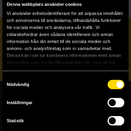
Denna webbplats använder cookies
Vi använder enhetsidentifierare för att anpassa innehållet
och annonserna till användarna, tillhandahålla funktioner
för sociala medier och analysera vår trafik. Vi
Prenumerera på vårt nyhetsbrev
vidarebefordrar även sådana identifierare och annan
information från din enhet till de sociala medier och
annons- och analysföretag som vi samarbetar med.
Veckobrevet
Dessa kan i sin tur kombinera informationen med annan
information som du har tillhandahållit eller som de har
Skicka
samlat in när du har använt deras tjänster.
Samtyckesval
Nödvändig
Butiker & kundtjänst
Inställningar
Stockholmsbutiken
Västerlånggatan 48
Statistik
111 29 Stockholm