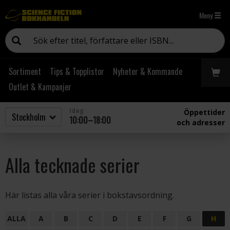
Meny
Sortiment
Tips & Topplistor
Nyheter & Kommande
Outlet & Kampanjer
Idag
Öppettider
10:00–18:00
och adresser
Alla tecknade serier
Här listas alla våra serier i bokstavsordning.
ALLA
A
B
C
D
E
F
G
H