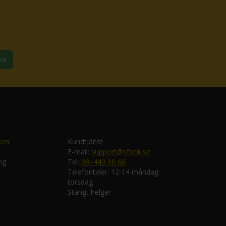
ka
ken
Kundtjänst
E-mail:
support@sfbok.se
ng
Tel:
08–440 00 66
Telefontider: 12-14 måndag-
torsdag
Stängt helger