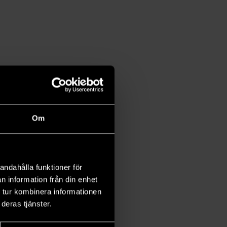
Om
andahålla funktioner för
n information från din enhet
 tur kombinera informationen
deras tjänster.