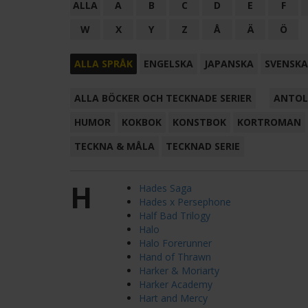
ALLA
A
B
C
D
E
F
W
X
Y
Z
Å
Ä
Ö
ALLA SPRÅK
ENGELSKA
JAPANSKA
SVENSKA
ALLA BÖCKER OCH TECKNADE SERIER
ANTOL
HUMOR
KOKBOK
KONSTBOK
KORTROMAN
TECKNA & MÅLA
TECKNAD SERIE
H
Hades Saga
Hades x Persephone
Half Bad Trilogy
Halo
Halo Forerunner
Hand of Thrawn
Harker & Moriarty
Harker Academy
Hart and Mercy