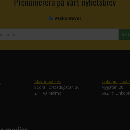
Prenumerera på vårt nyhetsbrev
Veckobrevet
Skic
n
Malmöbutiken
Linköpingsbuti
Södra Förstadsgatan 26
Nygatan 20
211 43 Malmö
582 19 Linköpi
la medier