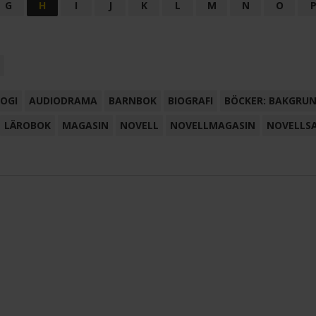
G
H
I
J
K
L
M
N
O
OGI
AUDIODRAMA
BARNBOK
BIOGRAFI
BÖCKER: BAKGRU
LÄROBOK
MAGASIN
NOVELL
NOVELLMAGASIN
NOVELLS