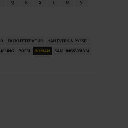
P
Q
R
S
T
U
V
ND
FACKLITTERATUR
HANTVERK & PYSSEL
AMLING
POESI
ROMAN
SAMLINGSVOLYM