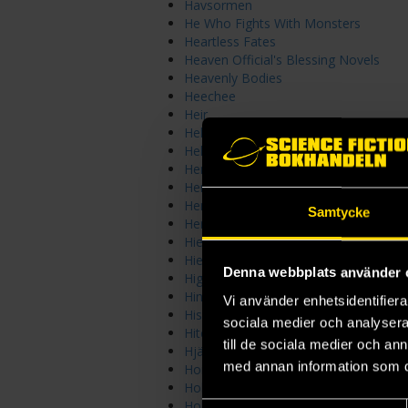
Havsormen
He Who Fights With Monsters
Heartless Fates
Heaven Official's Blessing Novels
Heavenly Bodies
Heechee
Heir
Hell Bent
Hell's Library
Hench
Her Hidden Fire
Her Majesty's Royal Coven
Samtycke
Herr Nyman
Hierarchy
Hiero
Denna webbplats använder 
High School DXD Light Novels
Hinder Stars
Vi använder enhetsidentifierar
His Dark Materials
sociala medier och analysera 
Hitch Hiker
till de sociala medier och a
Hjärta-serien
med annan information som du 
Hoid's Travails
Holly Gibney
Holly Gibney svensk