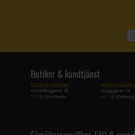
Butiker & kundtjänst
Stockholmsbutiken
Göteborgsbutike
Västerlånggatan 48
Kungsgatan 19
111 29 Stockholm
411 19 Göteborg
Försäljningsvillkor, FAQ & socia