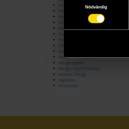
Samtyckesval
Hospital
Nödvändig
Hotat rike
House of Devils
House of Marionne
House of Night
House of the Dead
How to Survive Camping
Hundred Kingdoms
Hunger Games
Hungern och gåvan
Hungerspelen
Hungry City Chronicles
Hussite Trilogy
Hyperion
Höstserien