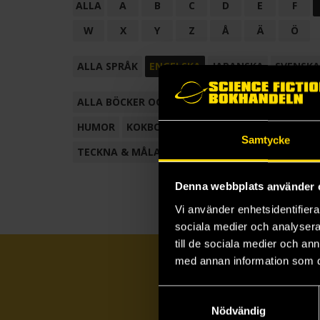
ALLA
A
B
C
D
E
F
W
X
Y
Z
Å
Ä
Ö
ALLA SPRÅK
ENGELSKA
JAPANSKA
SVENSKA
ALLA BÖCKER OCH TECKNADE SERIER
ANTOL
HUMOR
KOKBOK
KONSTBOK
KORTROMAN
Samtycke
TECKNA & MÅLA
TECKNAD SERIE
Denna webbplats använder 
Vi använder enhetsidentifierar
sociala medier och analysera 
till de sociala medier och a
med annan information som du 
Samtyckesval
Nödvändig