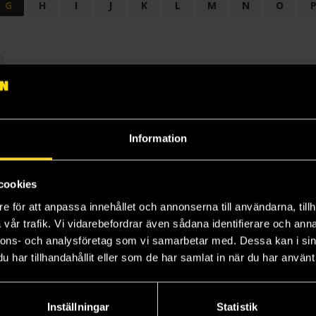
G
H
I
J
K
L
M
N
O
OGI
AUDIODRAMA
BARNBOK
BIOGRAFI
BÖCKER: BAKGRU
LÄROBOK
MAGASIN
NOVELL
NOVELLMAGASIN
NOVELLS
Information
cookies
e för att anpassa innehållet och annonserna till användarna, tillh
vår trafik. Vi vidarebefordrar även sådana identifierare och anna
nnons- och analysföretag som vi samarbetar med. Dessa kan i sin
har tillhandahållit eller som de har samlat in när du har använt 
Prenumerera på vårt nyhetsbrev
Veckobrevet
Inställningar
Statistik