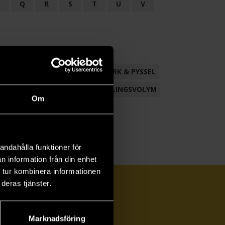
P
Q
R
S
T
U
V
ND
FACKLITTERATUR
HANTVERK & PYSSEL
AMLING
POESI
ROMAN
SAMLINGSVOLYM
Om
andahålla funktioner för
n information från din enhet
 tur kombinera informationen
deras tjänster.
Marknadsföring