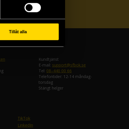
ka
Tillåt alla
ken
Kundtjänst
E-mail:
support@sfbok.se
ng
Tel:
08–440 00 66
Telefontider: 12-14 måndag-
torsdag
Stängt helger
TikTok
LinkedIn