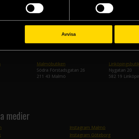
Skic
Avvisa
n
Malmöbutiken
Linköpingsbuti
Södra Förstadsgatan 26
Nygatan 20
211 43 Malmö
582 19 Linköpi
la medier
m
Instagram Malmö
k
Instagram Göteborg