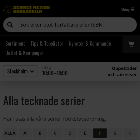
Meny
Sortiment
Tips & Topplistor
Nyheter & Kommande
Outlet & Kampanjer
Idag
Öppettider
10:00–19:00
och adresser
Alla tecknade serier
Här listas alla våra serier i bokstavsordning.
ALLA
A
B
C
D
E
F
G
H