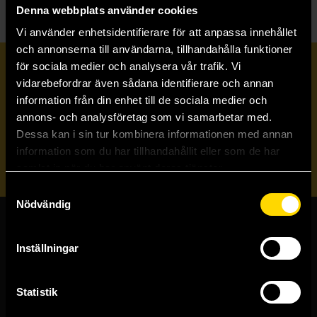
Denna webbplats använder cookies
Vi använder enhetsidentifierare för att anpassa innehållet
och annonserna till användarna, tillhandahålla funktioner
för sociala medier och analysera vår trafik. Vi
Prenumerera på vårt nyhetsbrev
vidarebefordrar även sådana identifierare och annan
information från din enhet till de sociala medier och
annons- och analysföretag som vi samarbetar med.
Veckobrevet
Dessa kan i sin tur kombinera informationen med annan
information som du har tillhandahållit eller som de har
Skicka
samlat in när du har använt deras tjänster.
Samtyckesval
Nödvändig
Butiker & kundtjänst
Inställningar
Stockholmsbutiken
Västerlånggatan 48
Statistik
111 29 Stockholm