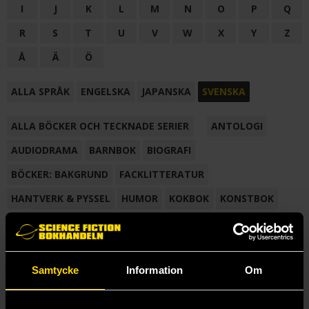
I
J
K
L
M
N
O
P
Q
R
S
T
U
V
W
X
Y
Z
Å
Ä
Ö
ALLA SPRÅK
ENGELSKA
JAPANSKA
SVENSKA
ALLA BÖCKER OCH TECKNADE SERIER
ANTOLOGI
AUDIODRAMA
BARNBOK
BIOGRAFI
BÖCKER: BAKGRUND
FACKLITTERATUR
HANTVERK & PYSSEL
HUMOR
KOKBOK
KONSTBOK
KORTROMAN
LÄROBOK
MAGASIN
NOVELL
NOVELLMAGASIN
NOVELLSAMLING
POESI
ROMAN
Samtycke
Information
Om
SAMLINGSVOLYM
TECKNA & MÅLA
TECKNAD SERIE