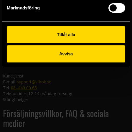
Göteborgsbutiken
Marknadsföring
Kungsgatan 19
411 19 Göteborg
Malmöbutiken
Södra Förstadsgatan 26
Tillåt alla
211 43 Malmö
Linköpingsbutiken
Avvisa
Nygatan 20
582 19 Linköping
Kundtjänst
E-mail:
support@sfbok.se
Tel:
08–440 00 66
Telefontider: 12-14 måndag-torsdag
Stängt helger
Försäljningsvillkor, FAQ & sociala
medier