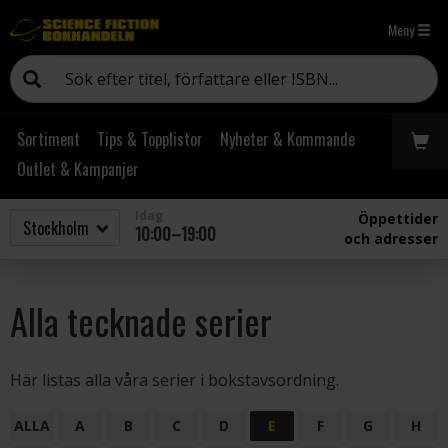
Meny
Sortiment
Tips & Topplistor
Nyheter & Kommande
Outlet & Kampanjer
Idag
Öppettider
10:00–19:00
och adresser
Alla tecknade serier
Här listas alla våra serier i bokstavsordning.
ALLA
A
B
C
D
E
F
G
H