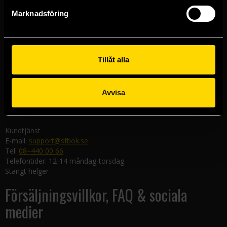
Göteborgsbutiken
Marknadsföring
Kungsgatan 19
411 19 Göteborg
Malmöbutiken
Södra Förstadsgatan 26
Tillåt alla
211 43 Malmö
Linköpingsbutiken
Avvisa
Nygatan 20
582 19 Linköping
Kundtjänst
E-mail:
support@sfbok.se
Tel:
08–440 00 66
Telefontider: 12-14 måndag-torsdag
Stängt helger
Försäljningsvillkor, FAQ & sociala
medier