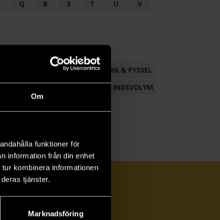
P
Q
R
S
T
U
V
ND
FACKLITTERATUR
HANTVERK & PYSSEL
AMLING
POESI
ROMAN
SAMLINGSVOLYM
Om
andahålla funktioner för
n information från din enhet
 tur kombinera informationen
deras tjänster.
Marknadsföring