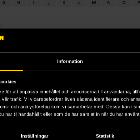
G
H
I
J
K
L
M
N
O
OGI
AUDIODRAMA
BARNBOK
BIOGRAFI
BÖCKER: BAKGRU
LÄROBOK
MAGASIN
NOVELL
NOVELLMAGASIN
NOVELLS
Information
cookies
e för att anpassa innehållet och annonserna till användarna, tillh
vår trafik. Vi vidarebefordrar även sådana identifierare och anna
nnons- och analysföretag som vi samarbetar med. Dessa kan i sin
har tillhandahållit eller som de har samlat in när du har använt 
Prenumerera på vårt nyhetsbrev
Veckobrevet
Inställningar
Statistik