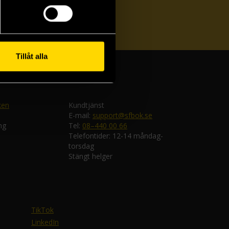
ka
Tillåt alla
ken
Kundtjänst
E-mail:
support@sfbok.se
ng
Tel:
08–440 00 66
Telefontider: 12-14 måndag-
torsdag
Stängt helger
TikTok
LinkedIn