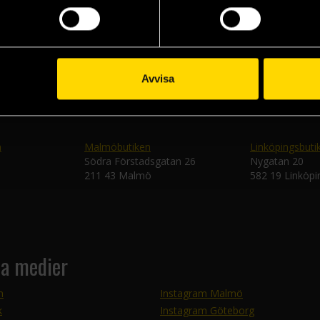
Skic
Avvisa
n
Malmöbutiken
Linköpingsbuti
Södra Förstadsgatan 26
Nygatan 20
211 43 Malmö
582 19 Linköpi
la medier
m
Instagram Malmö
k
Instagram Göteborg