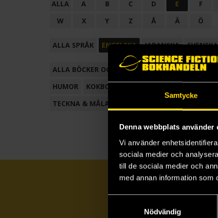
ALLA
A
B
C
D
E
F
W
X
Y
Z
Å
Ä
Ö
ALLA SPRÅK
ENGELSKA
JAPANSKA
SVENSKA
ALLA BÖCKER OCH TECKNADE SERIER
ANTOL
HUMOR
KOKBOK
KONSTBOK
KORTROMAN
Samtycke
TECKNA & MÅLA
TECKNAD SERIE
Denna webbplats använder 
Vi använder enhetsidentifierar
sociala medier och analysera 
till de sociala medier och a
med annan information som du 
Samtyckesval
Nödvändig