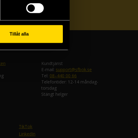
ka
Tillåt alla
ken
Kundtjänst
E-mail:
support@sfbok.se
ng
Tel:
08–440 00 66
Telefontider: 12-14 måndag-
torsdag
Stängt helger
TikTok
LinkedIn