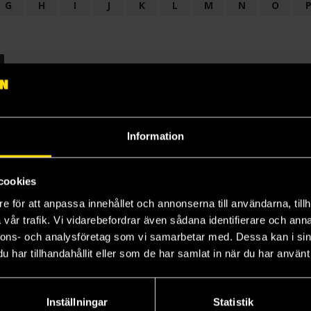
G
H
I
J
K
L
M
N
O
OGI
AUDIODRAMA
BARNBOK
BIOGRAFI
BÖCKER: BAKGRU
LÄROBOK
MAGASIN
NOVELL
NOVELLMAGASIN
NOVELLS
Information
cookies
e för att anpassa innehållet och annonserna till användarna, tillh
vår trafik. Vi vidarebefordrar även sådana identifierare och anna
nnons- och analysföretag som vi samarbetar med. Dessa kan i sin
har tillhandahållit eller som de har samlat in när du har använt 
Prenumerera på vårt nyhetsbrev
Veckobrevet
Inställningar
Statistik