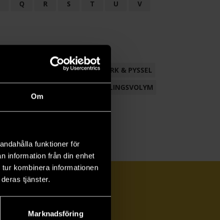
P
Q
R
S
T
U
V
ND
FACKLITTERATUR
HANTVERK & PYSSEL
AMLING
POESI
ROMAN
SAMLINGSVOLYM
Om
andahålla funktioner för
n information från din enhet
 tur kombinera informationen
deras tjänster.
Marknadsföring