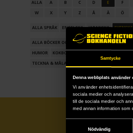
ALLA
A
B
C
D
E
F
W
X
Y
Z
Å
Ä
Ö
ALLA SPRÅK
ENGELSKA
JAPANSKA
SVENSKA
ALLA BÖCKER OCH TECKNADE SERIER
ANTOL
HUMOR
KOKBOK
KONSTBOK
KORTROMAN
Samtycke
TECKNA & MÅLA
TECKNAD SERIE
Denna webbplats använder 
Vi använder enhetsidentifierar
sociala medier och analysera 
till de sociala medier och a
med annan information som du 
Samtyckesval
Nödvändig