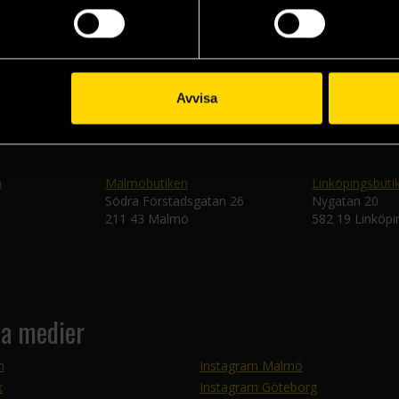
Skic
Avvisa
n
Malmöbutiken
Linköpingsbuti
Södra Förstadsgatan 26
Nygatan 20
211 43 Malmö
582 19 Linköpi
la medier
m
Instagram Malmö
k
Instagram Göteborg