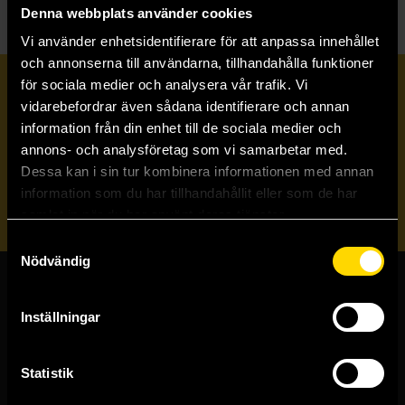
Denna webbplats använder cookies
Vi använder enhetsidentifierare för att anpassa innehållet
och annonserna till användarna, tillhandahålla funktioner
för sociala medier och analysera vår trafik. Vi
Prenumerera på vårt nyhetsbrev
vidarebefordrar även sådana identifierare och annan
information från din enhet till de sociala medier och
annons- och analysföretag som vi samarbetar med.
Veckobrevet
Dessa kan i sin tur kombinera informationen med annan
information som du har tillhandahållit eller som de har
Skicka
samlat in när du har använt deras tjänster.
Samtyckesval
Nödvändig
Butiker & kundtjänst
Inställningar
Stockholmsbutiken
Västerlånggatan 48
Statistik
111 29 Stockholm