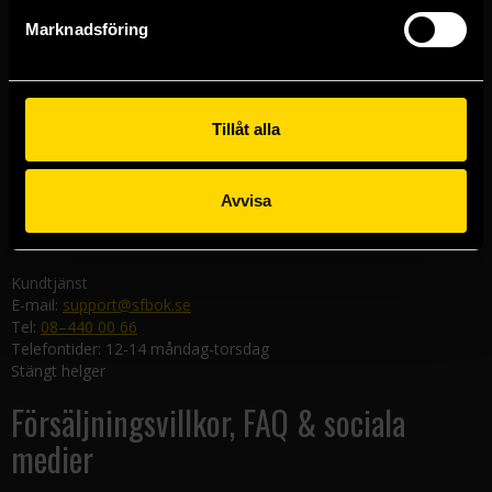
Göteborgsbutiken
Marknadsföring
Kungsgatan 19
411 19 Göteborg
Malmöbutiken
Södra Förstadsgatan 26
Tillåt alla
211 43 Malmö
Linköpingsbutiken
Avvisa
Nygatan 20
582 19 Linköping
Kundtjänst
E-mail:
support@sfbok.se
Tel:
08–440 00 66
Telefontider: 12-14 måndag-torsdag
Stängt helger
Försäljningsvillkor, FAQ & sociala
medier