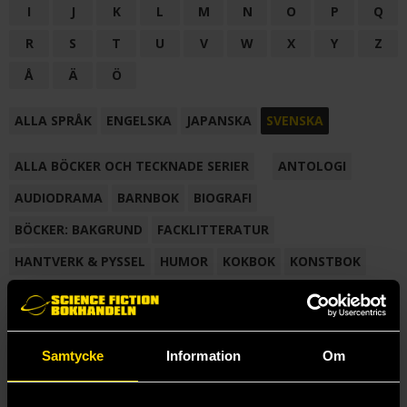
I
J
K
L
M
N
O
P
Q
R
S
T
U
V
W
X
Y
Z
Å
Ä
Ö
ALLA SPRÅK
ENGELSKA
JAPANSKA
SVENSKA
ALLA BÖCKER OCH TECKNADE SERIER
ANTOLOGI
AUDIODRAMA
BARNBOK
BIOGRAFI
BÖCKER: BAKGRUND
FACKLITTERATUR
HANTVERK & PYSSEL
HUMOR
KOKBOK
KONSTBOK
KORTROMAN
LÄROBOK
MAGASIN
NOVELL
NOVELLMAGASIN
NOVELLSAMLING
POESI
ROMAN
Samtycke
Information
Om
SAMLINGSVOLYM
TECKNA & MÅLA
TECKNAD SERIE