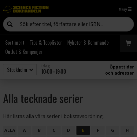
Meny
Sortiment
Tips & Topplistor
Nyheter & Kommande
Outlet & Kampanjer
Idag
Öppettider
10:00–19:00
och adresser
Alla tecknade serier
Här listas alla våra serier i bokstavsordning.
ALLA
A
B
C
D
E
F
G
H