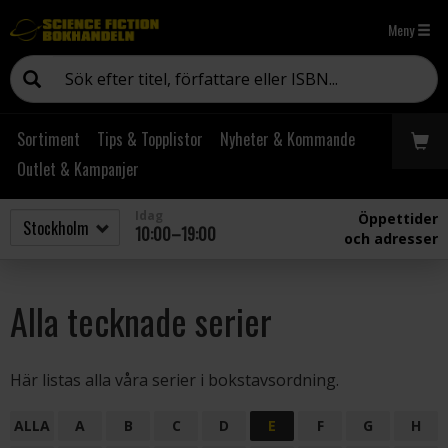
Meny
Sortiment
Tips & Topplistor
Nyheter & Kommande
Outlet & Kampanjer
Idag
Öppettider
10:00–19:00
och adresser
Alla tecknade serier
Här listas alla våra serier i bokstavsordning.
ALLA
A
B
C
D
E
F
G
H