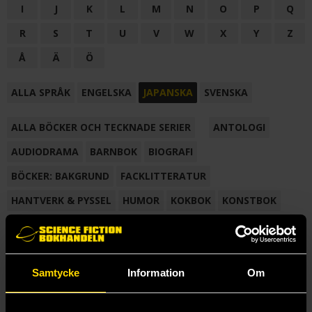
I
J
K
L
M
N
O
P
Q
R
S
T
U
V
W
X
Y
Z
Å
Ä
Ö
ALLA SPRÅK
ENGELSKA
JAPANSKA
SVENSKA
ALLA BÖCKER OCH TECKNADE SERIER
ANTOLOGI
AUDIODRAMA
BARNBOK
BIOGRAFI
BÖCKER: BAKGRUND
FACKLITTERATUR
HANTVERK & PYSSEL
HUMOR
KOKBOK
KONSTBOK
KORTROMAN
LÄROBOK
MAGASIN
NOVELL
NOVELLMAGASIN
NOVELLSAMLING
POESI
ROMAN
Samtycke
Information
Om
SAMLINGSVOLYM
TECKNA & MÅLA
TECKNAD SERIE