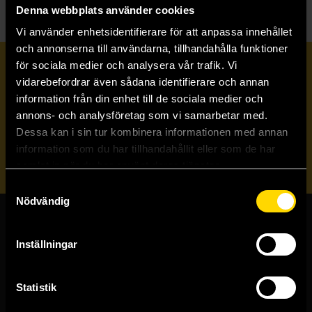
Denna webbplats använder cookies
Vi använder enhetsidentifierare för att anpassa innehållet
och annonserna till användarna, tillhandahålla funktioner
för sociala medier och analysera vår trafik. Vi
Prenumerera på vårt nyhetsbrev
vidarebefordrar även sådana identifierare och annan
information från din enhet till de sociala medier och
annons- och analysföretag som vi samarbetar med.
Veckobrevet
Dessa kan i sin tur kombinera informationen med annan
information som du har tillhandahållit eller som de har
Skicka
samlat in när du har använt deras tjänster.
Samtyckesval
Nödvändig
Butiker & kundtjänst
Inställningar
Stockholmsbutiken
Västerlånggatan 48
Statistik
111 29 Stockholm