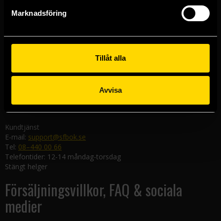
Göteborgsbutiken
Marknadsföring
Kungsgatan 19
411 19 Göteborg
Malmöbutiken
Södra Förstadsgatan 26
Tillåt alla
211 43 Malmö
Linköpingsbutiken
Avvisa
Nygatan 20
582 19 Linköping
Kundtjänst
E-mail:
support@sfbok.se
Tel:
08–440 00 66
Telefontider: 12-14 måndag-torsdag
Stängt helger
Försäljningsvillkor, FAQ & sociala
medier