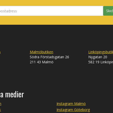
Skic
n
Malmöbutiken
Linköpingsbuti
Södra Förstadsgatan 26
Nygatan 20
211 43 Malmö
582 19 Linköpi
la medier
m
Instagram Malmö
k
Instagram Göteborg