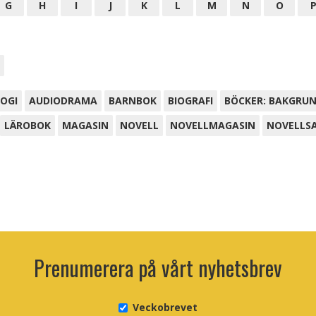
G
H
I
J
K
L
M
N
O
OGI
AUDIODRAMA
BARNBOK
BIOGRAFI
BÖCKER: BAKGRU
LÄROBOK
MAGASIN
NOVELL
NOVELLMAGASIN
NOVELLS
Prenumerera på vårt nyhetsbrev
Veckobrevet