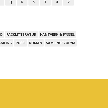
P
Q
R
S
T
U
V
ND
FACKLITTERATUR
HANTVERK & PYSSEL
AMLING
POESI
ROMAN
SAMLINGSVOLYM