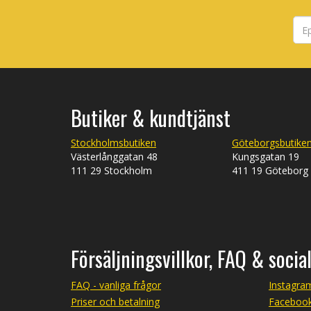
Butiker & kundtjänst
Stockholmsbutiken
Göteborgsbutike
Västerlånggatan 48
Kungsgatan 19
111 29 Stockholm
411 19 Göteborg
Försäljningsvillkor, FAQ & socia
FAQ - vanliga frågor
Instagra
Priser och betalning
Faceboo