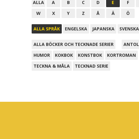
ALLA
A
B
C
D
E
F
W
X
Y
Z
Å
Ä
Ö
ALLA SPRÅK
ENGELSKA
JAPANSKA
SVENSKA
ALLA BÖCKER OCH TECKNADE SERIER
ANTOL
HUMOR
KOKBOK
KONSTBOK
KORTROMAN
TECKNA & MÅLA
TECKNAD SERIE