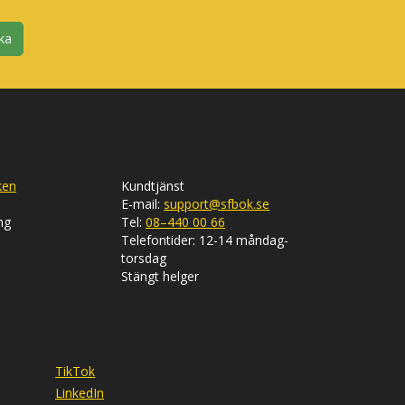
ka
ken
Kundtjänst
E-mail:
support@sfbok.se
ng
Tel:
08–440 00 66
Telefontider: 12-14 måndag-
torsdag
Stängt helger
TikTok
LinkedIn