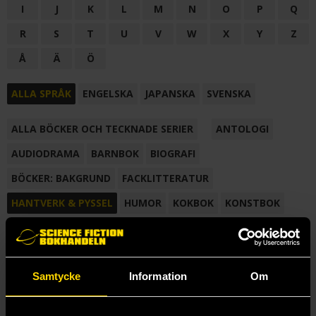
I
J
K
L
M
N
O
P
Q
R
S
T
U
V
W
X
Y
Z
Å
Ä
Ö
ALLA SPRÅK
ENGELSKA
JAPANSKA
SVENSKA
ALLA BÖCKER OCH TECKNADE SERIER
ANTOLOGI
AUDIODRAMA
BARNBOK
BIOGRAFI
BÖCKER: BAKGRUND
FACKLITTERATUR
HANTVERK & PYSSEL
HUMOR
KOKBOK
KONSTBOK
KORTROMAN
LÄROBOK
MAGASIN
NOVELL
NOVELLMAGASIN
NOVELLSAMLING
POESI
ROMAN
Samtycke
Information
Om
SAMLINGSVOLYM
TECKNA & MÅLA
TECKNAD SERIE