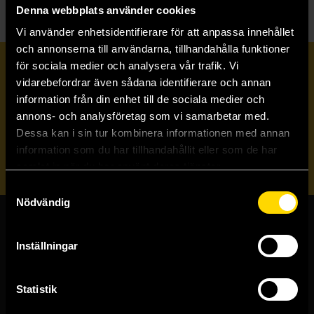
Denna webbplats använder cookies
Vi använder enhetsidentifierare för att anpassa innehållet
och annonserna till användarna, tillhandahålla funktioner
för sociala medier och analysera vår trafik. Vi
Prenumerera på vårt nyhetsbrev
vidarebefordrar även sådana identifierare och annan
information från din enhet till de sociala medier och
annons- och analysföretag som vi samarbetar med.
Veckobrevet
Dessa kan i sin tur kombinera informationen med annan
information som du har tillhandahållit eller som de har
Skicka
samlat in när du har använt deras tjänster.
Samtyckesval
Nödvändig
Butiker & kundtjänst
Inställningar
Stockholmsbutiken
Västerlånggatan 48
Statistik
111 29 Stockholm