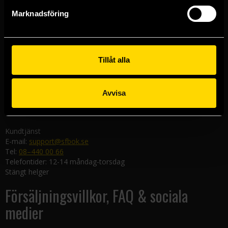
Göteborgsbutiken
Marknadsföring
Kungsgatan 19
411 19 Göteborg
Malmöbutiken
Södra Förstadsgatan 26
Tillåt alla
211 43 Malmö
Linköpingsbutiken
Avvisa
Nygatan 20
582 19 Linköping
Kundtjänst
E-mail:
support@sfbok.se
Tel:
08–440 00 66
Telefontider: 12-14 måndag-torsdag
Stängt helger
Försäljningsvillkor, FAQ & sociala
medier