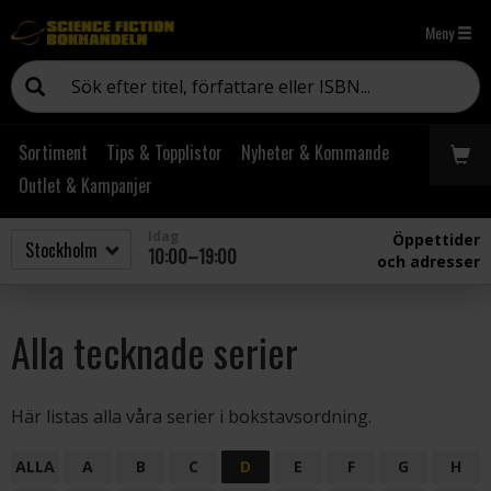
Meny
Sortiment
Tips & Topplistor
Nyheter & Kommande
Outlet & Kampanjer
Idag
Öppettider
10:00–19:00
och adresser
Alla tecknade serier
Här listas alla våra serier i bokstavsordning.
ALLA
A
B
C
D
E
F
G
H