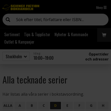
Meny
Sortiment
Tips & Topplistor
Nyheter & Kommande
Outlet & Kampanjer
Idag
Öppettider
10:00–19:00
och adresser
Alla tecknade serier
Här listas alla våra serier i bokstavsordning.
ALLA
A
B
C
D
E
F
G
H