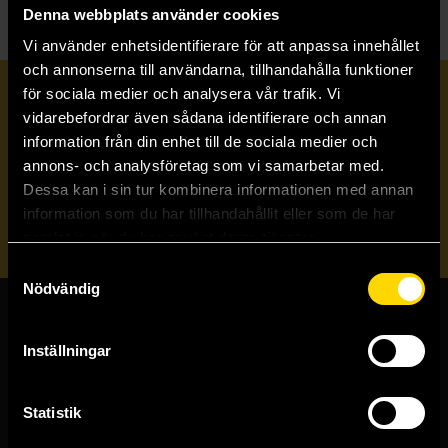
Denna webbplats använder cookies
Vi använder enhetsidentifierare för att anpassa innehållet
och annonserna till användarna, tillhandahålla funktioner
för sociala medier och analysera vår trafik. Vi
Prenumerera på vårt nyhetsbrev
vidarebefordrar även sådana identifierare och annan
information från din enhet till de sociala medier och
annons- och analysföretag som vi samarbetar med.
Veckobrevet
Dessa kan i sin tur kombinera informationen med annan
information som du har tillhandahållit eller som de har
Skicka
samlat in när du har använt deras tjänster.
Samtyckesval
Nödvändig
Butiker & kundtjänst
Inställningar
Stockholmsbutiken
Västerlånggatan 48
Statistik
111 29 Stockholm