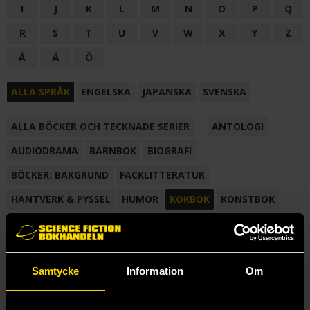
I
J
K
L
M
N
O
P
Q
R
S
T
U
V
W
X
Y
Z
Å
Ä
Ö
ALLA SPRÅK
ENGELSKA
JAPANSKA
SVENSKA
ALLA BÖCKER OCH TECKNADE SERIER
ANTOLOGI
AUDIODRAMA
BARNBOK
BIOGRAFI
BÖCKER: BAKGRUND
FACKLITTERATUR
HANTVERK & PYSSEL
HUMOR
KOKBOK
KONSTBOK
KORTROMAN
LÄROBOK
MAGASIN
NOVELL
NOVELLMAGASIN
NOVELLSAMLING
POESI
ROMAN
Samtycke
Information
Om
SAMLINGSVOLYM
TECKNA & MÅLA
TECKNAD SERIE