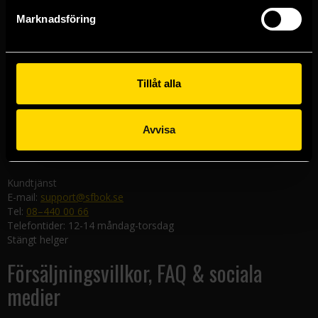
Göteborgsbutiken
Marknadsföring
Kungsgatan 19
411 19 Göteborg
Malmöbutiken
Södra Förstadsgatan 26
Tillåt alla
211 43 Malmö
Linköpingsbutiken
Avvisa
Nygatan 20
582 19 Linköping
Kundtjänst
E-mail:
support@sfbok.se
Tel:
08–440 00 66
Telefontider: 12-14 måndag-torsdag
Stängt helger
Försäljningsvillkor, FAQ & sociala
medier