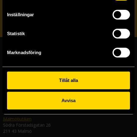
Veckobrevet
Inställningar
Skicka
Statistik
Marknadsföring
Butiker & kundtjänst
Stockholmsbutiken
Västerlånggatan 48
Tillåt alla
111 29 Stockholm
Göteborgsbutiken
Kungsgatan 19
Avvisa
411 19 Göteborg
Malmöbutiken
Södra Förstadsgatan 26
211 43 Malmö