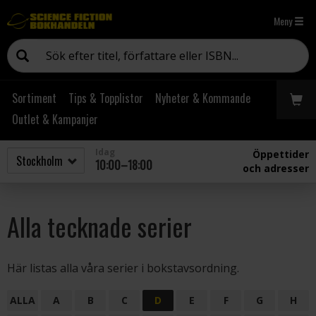
Meny
Sortiment
Tips & Topplistor
Nyheter & Kommande
Outlet & Kampanjer
Idag
Öppettider
10:00–18:00
och adresser
Alla tecknade serier
Här listas alla våra serier i bokstavsordning.
ALLA
A
B
C
D
E
F
G
H