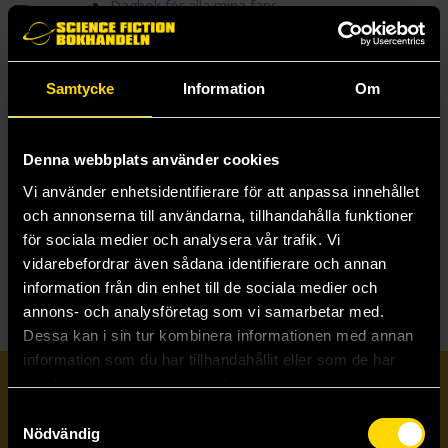
D
Dagbok för alla mina fans
Den förlorade staden
Den hemliga drakskolan
Den magiska bokhandeln
Den magiska djuraffären
Samtycke
Information
Om
Den magiska tidsskogen
Den yttersta vildmarkens historia
Dinosauriegänget
Denna webbplats använder cookies
Drakar och Demoner
Drakarnas öde
Vi använder enhetsidentifierare för att anpassa innehållet
Drakens öga
och annonserna till användarna, tillhandahålla funktioner
Drakriddare
för sociala medier och analysera vår trafik. Vi
Dödskalleön
vidarebefordrar även sådana identifierare och annan
information från din enhet till de sociala medier och
annons- och analysföretag som vi samarbetar med.
Dessa kan i sin tur kombinera informationen med annan
information som du har tillhandahållit eller som de har
samlat in när du har använt deras tjänster.
Prenumerera på vårt nyhetsbrev
Samtyckesval
Nödvändig