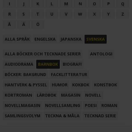
I
J
K
L
M
N
O
P
Q
R
S
T
U
V
W
X
Y
Z
Å
Ä
Ö
ALLA SPRÅK
ENGELSKA
JAPANSKA
SVENSKA
ALLA BÖCKER OCH TECKNADE SERIER
ANTOLOGI
AUDIODRAMA
BARNBOK
BIOGRAFI
BÖCKER: BAKGRUND
FACKLITTERATUR
HANTVERK & PYSSEL
HUMOR
KOKBOK
KONSTBOK
KORTROMAN
LÄROBOK
MAGASIN
NOVELL
NOVELLMAGASIN
NOVELLSAMLING
POESI
ROMAN
SAMLINGSVOLYM
TECKNA & MÅLA
TECKNAD SERIE