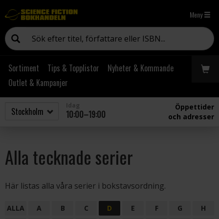
Meny
Sortiment
Tips & Topplistor
Nyheter & Kommande
Outlet & Kampanjer
Idag
Öppettider
10:00–19:00
och adresser
Alla tecknade serier
Här listas alla våra serier i bokstavsordning.
ALLA
A
B
C
D
E
F
G
H