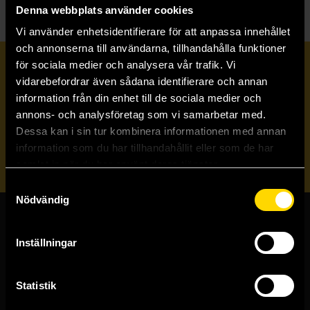
Denna webbplats använder cookies
Vi använder enhetsidentifierare för att anpassa innehållet
och annonserna till användarna, tillhandahålla funktioner
för sociala medier och analysera vår trafik. Vi
Prenumerera på vårt nyhetsbrev
vidarebefordrar även sådana identifierare och annan
information från din enhet till de sociala medier och
annons- och analysföretag som vi samarbetar med.
Veckobrevet
Dessa kan i sin tur kombinera informationen med annan
information som du har tillhandahållit eller som de har
Skicka
samlat in när du har använt deras tjänster.
Samtyckesval
Nödvändig
Butiker & kundtjänst
Inställningar
Stockholmsbutiken
Västerlånggatan 48
Statistik
111 29 Stockholm