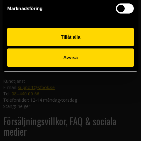
Göteborgsbutiken
Marknadsföring
Kungsgatan 19
411 19 Göteborg
Malmöbutiken
Södra Förstadsgatan 26
Tillåt alla
211 43 Malmö
Linköpingsbutiken
Avvisa
Nygatan 20
582 19 Linköping
Kundtjänst
E-mail:
support@sfbok.se
Tel:
08–440 00 66
Telefontider: 12-14 måndag-torsdag
Stängt helger
Försäljningsvillkor, FAQ & sociala
medier