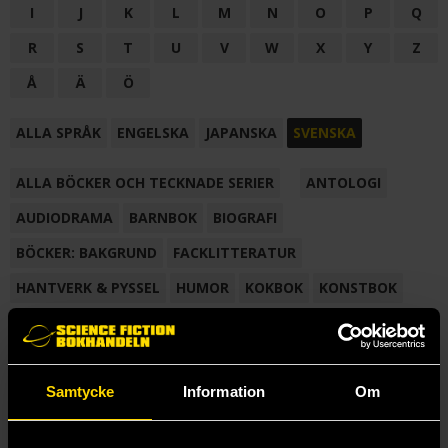
I
J
K
L
M
N
O
P
Q
R
S
T
U
V
W
X
Y
Z
Å
Ä
Ö
ALLA SPRÅK
ENGELSKA
JAPANSKA
SVENSKA
ALLA BÖCKER OCH TECKNADE SERIER
ANTOLOGI
AUDIODRAMA
BARNBOK
BIOGRAFI
BÖCKER: BAKGRUND
FACKLITTERATUR
HANTVERK & PYSSEL
HUMOR
KOKBOK
KONSTBOK
KORTROMAN
LÄROBOK
MAGASIN
NOVELL
NOVELLMAGASIN
NOVELLSAMLING
POESI
ROMAN
Samtycke
Information
Om
SAMLINGSVOLYM
TECKNA & MÅLA
TECKNAD SERIE