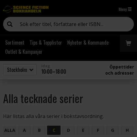
Meny
Sortiment
Tips & Topplistor
Nyheter & Kommande
Outlet & Kampanjer
Idag
Öppettider
10:00–18:00
och adresser
Alla tecknade serier
Här listas alla våra serier i bokstavsordning.
ALLA
A
B
C
D
E
F
G
H