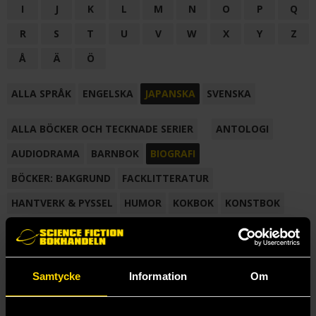
I
J
K
L
M
N
O
P
Q
R
S
T
U
V
W
X
Y
Z
Å
Ä
Ö
ALLA SPRÅK
ENGELSKA
JAPANSKA
SVENSKA
ALLA BÖCKER OCH TECKNADE SERIER
ANTOLOGI
AUDIODRAMA
BARNBOK
BIOGRAFI
BÖCKER: BAKGRUND
FACKLITTERATUR
HANTVERK & PYSSEL
HUMOR
KOKBOK
KONSTBOK
KORTROMAN
LÄROBOK
MAGASIN
NOVELL
NOVELLMAGASIN
NOVELLSAMLING
POESI
ROMAN
Samtycke
Information
Om
SAMLINGSVOLYM
TECKNA & MÅLA
TECKNAD SERIE