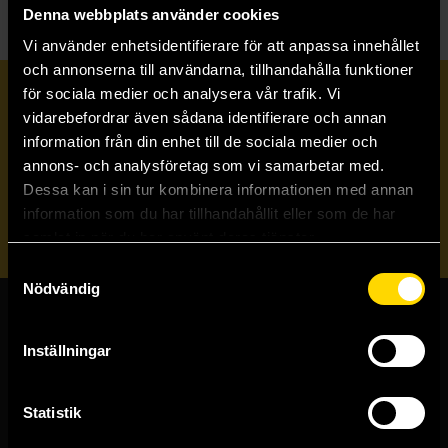
Denna webbplats använder cookies
Vi använder enhetsidentifierare för att anpassa innehållet
och annonserna till användarna, tillhandahålla funktioner
för sociala medier och analysera vår trafik. Vi
Prenumerera på vårt nyhetsbrev
vidarebefordrar även sådana identifierare och annan
information från din enhet till de sociala medier och
annons- och analysföretag som vi samarbetar med.
Veckobrevet
Dessa kan i sin tur kombinera informationen med annan
information som du har tillhandahållit eller som de har
Skicka
samlat in när du har använt deras tjänster.
Samtyckesval
Nödvändig
Butiker & kundtjänst
Inställningar
Stockholmsbutiken
Västerlånggatan 48
Statistik
111 29 Stockholm