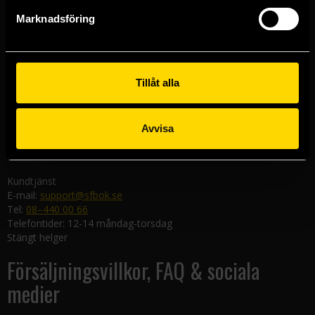
Göteborgsbutiken
Marknadsföring
Kungsgatan 19
411 19 Göteborg
Malmöbutiken
Södra Förstadsgatan 26
Tillåt alla
211 43 Malmö
Linköpingsbutiken
Avvisa
Nygatan 20
582 19 Linköping
Kundtjänst
E-mail:
support@sfbok.se
Tel:
08–440 00 66
Telefontider: 12-14 måndag-torsdag
Stängt helger
Försäljningsvillkor, FAQ & sociala
medier