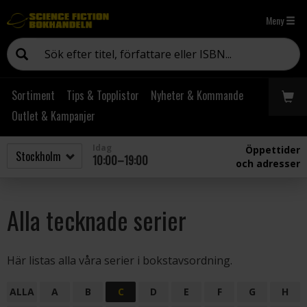
Meny
Sortiment
Tips & Topplistor
Nyheter & Kommande
Outlet & Kampanjer
Idag
Öppettider
10:00–19:00
och adresser
Alla tecknade serier
Här listas alla våra serier i bokstavsordning.
ALLA
A
B
C
D
E
F
G
H