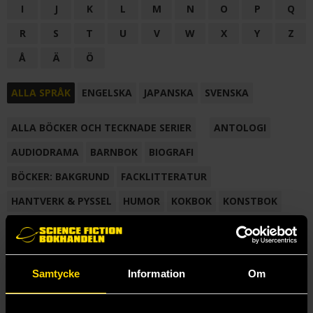
I
J
K
L
M
N
O
P
Q
R
S
T
U
V
W
X
Y
Z
Å
Ä
Ö
ALLA SPRÅK
ENGELSKA
JAPANSKA
SVENSKA
ALLA BÖCKER OCH TECKNADE SERIER
ANTOLOGI
AUDIODRAMA
BARNBOK
BIOGRAFI
BÖCKER: BAKGRUND
FACKLITTERATUR
HANTVERK & PYSSEL
HUMOR
KOKBOK
KONSTBOK
KORTROMAN
LÄROBOK
MAGASIN
NOVELL
NOVELLMAGASIN
NOVELLSAMLING
POESI
ROMAN
Samtycke
Information
Om
SAMLINGSVOLYM
TECKNA & MÅLA
TECKNAD SERIE