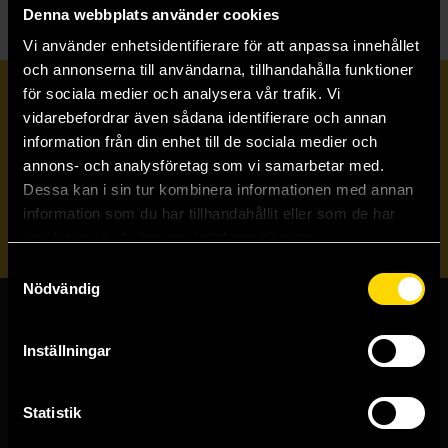
Denna webbplats använder cookies
Vi använder enhetsidentifierare för att anpassa innehållet
och annonserna till användarna, tillhandahålla funktioner
för sociala medier och analysera vår trafik. Vi
Prenumerera på vårt nyhetsbrev
vidarebefordrar även sådana identifierare och annan
information från din enhet till de sociala medier och
annons- och analysföretag som vi samarbetar med.
Veckobrevet
Dessa kan i sin tur kombinera informationen med annan
information som du har tillhandahållit eller som de har
Skicka
samlat in när du har använt deras tjänster.
Samtyckesval
Nödvändig
Butiker & kundtjänst
Inställningar
Stockholmsbutiken
Västerlånggatan 48
Statistik
111 29 Stockholm