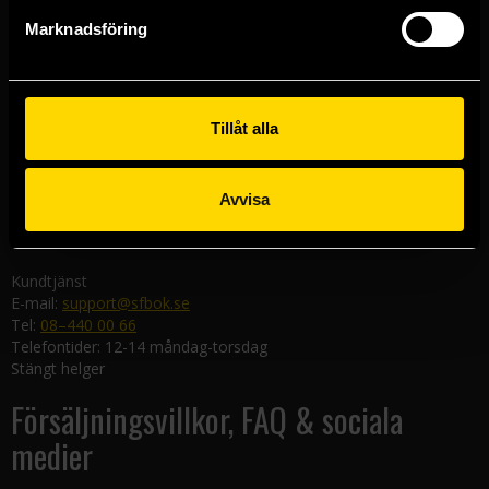
Göteborgsbutiken
Marknadsföring
Kungsgatan 19
411 19 Göteborg
Malmöbutiken
Södra Förstadsgatan 26
Tillåt alla
211 43 Malmö
Linköpingsbutiken
Avvisa
Nygatan 20
582 19 Linköping
Kundtjänst
E-mail:
support@sfbok.se
Tel:
08–440 00 66
Telefontider: 12-14 måndag-torsdag
Stängt helger
Försäljningsvillkor, FAQ & sociala
medier