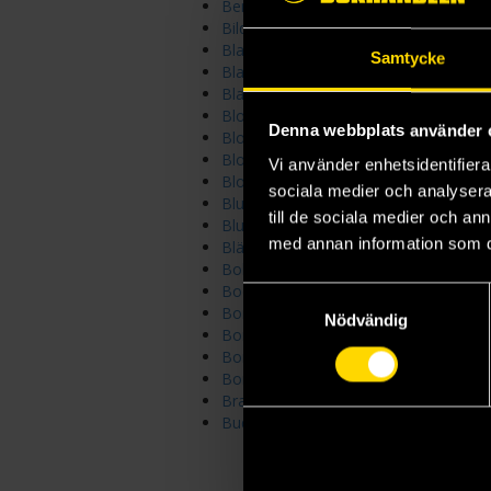
Berättelser från Gibat
Bild & Bubbla
Blacksad
Samtycke
Blake och Mortimers klassiska äventy
Blake och Mortimers äventyr
Blod och aska
Denna webbplats använder 
Blodiga tänder
Blodsförvanterna - Animox
Vi använder enhetsidentifierar
Blodstormen
sociala medier och analysera 
Blueberry
till de sociala medier och a
Blueberrys ungdom
med annan information som du 
Bläckhjärta
Boken om stoft
Books of Clash
Samtyckesval
Borde vara död
Nödvändig
Bortbytingar
Bortom
Bortom tid och rum
Bravelands
Buddy Longway