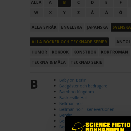
ALLA
A
B
C
D
E
F
W
X
Y
Z
Å
Ä
Ö
ALLA SPRÅK
ENGELSKA
JAPANSKA
SVENSKA
ALLA BÖCKER OCH TECKNADE SERIER
ANTOL
HUMOR
KOKBOK
KONSTBOK
KORTROMAN
TECKNA & MÅLA
TECKNAD SERIE
B
Babylon Berlin
Badgäster och bedragare
Bamboo Kingdom
Baskerville Hall
Bellman noir
Bellman noir - serieversionen
Berglin
Berättelsen om kungadråparen
Berättelser från Andra dimensionen