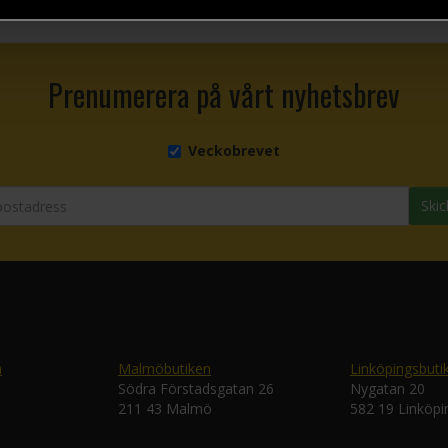
Prenumerera på vårt nyhetsbrev
Veckobrevet
Skic
n
Malmöbutiken
Linköpingsbuti
Södra Förstadsgatan 26
Nygatan 20
211 43 Malmö
582 19 Linköpi