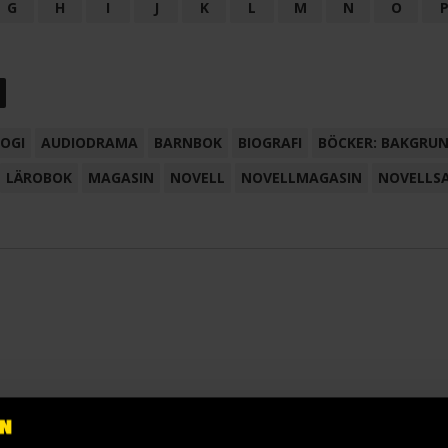
G
H
I
J
K
L
M
N
O
OGI
AUDIODRAMA
BARNBOK
BIOGRAFI
BÖCKER: BAKGRU
LÄROBOK
MAGASIN
NOVELL
NOVELLMAGASIN
NOVELLS