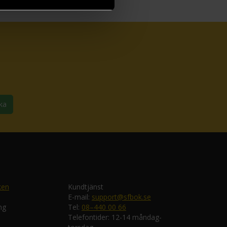
ka
ken
Kundtjänst
E-mail:
support@sfbok.se
ng
Tel:
08–440 00 66
Telefontider: 12-14 måndag-