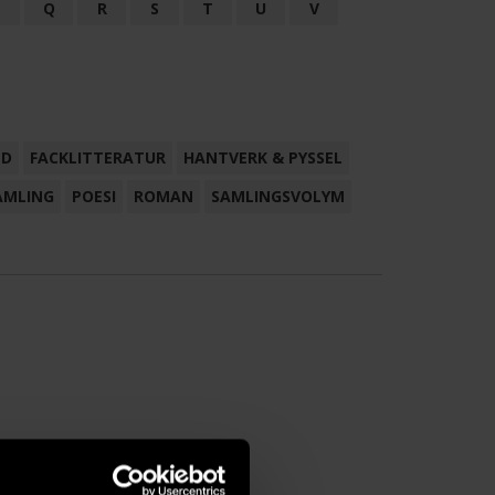
P
Q
R
S
T
U
V
ND
FACKLITTERATUR
HANTVERK & PYSSEL
AMLING
POESI
ROMAN
SAMLINGSVOLYM