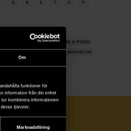
P
Q
R
S
T
U
V
ND
FACKLITTERATUR
HANTVERK & PYSSEL
AMLING
POESI
ROMAN
SAMLINGSVOLYM
Om
andahålla funktioner för
n information från din enhet
 tur kombinera informationen
deras tjänster.
Marknadsföring