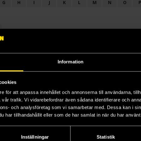
G
H
I
J
K
L
M
N
O
OGI
AUDIODRAMA
BARNBOK
BIOGRAFI
BÖCKER: BAKGRU
LÄROBOK
MAGASIN
NOVELL
NOVELLMAGASIN
NOVELLS
Information
cookies
e för att anpassa innehållet och annonserna till användarna, tillh
vår trafik. Vi vidarebefordrar även sådana identifierare och anna
nnons- och analysföretag som vi samarbetar med. Dessa kan i sin
har tillhandahållit eller som de har samlat in när du har använt 
Prenumerera på vårt nyhetsbrev
Veckobrevet
Inställningar
Statistik