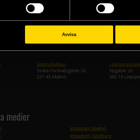
Skic
Avvisa
n
Malmöbutiken
Linköpingsbuti
Södra Förstadsgatan 26
Nygatan 20
211 43 Malmö
582 19 Linköpi
la medier
m
Instagram Malmö
k
Instagram Göteborg