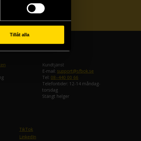
ka
Tillåt alla
ken
Kundtjänst
E-mail:
support@sfbok.se
ng
Tel:
08–440 00 66
Telefontider: 12-14 måndag-
torsdag
Stängt helger
TikTok
LinkedIn