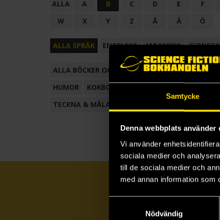
ALLA
A
B
C
D
E
F
W
X
Y
Z
Å
Ä
Ö
ALLA SPRÅK
ENGELSKA
JAPANSKA
SVENSKA
ALLA BÖCKER OCH TECKNADE SERIER
ANTOL
HUMOR
KOKBOK
KONSTBOK
KORTROMAN
Samtycke
TECKNA & MÅLA
TECKNAD SERIE
Denna webbplats använder 
Vi använder enhetsidentifierar
sociala medier och analysera 
till de sociala medier och a
med annan information som du 
Samtyckesval
Nödvändig