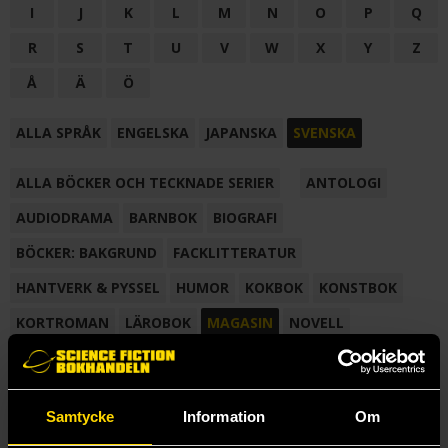
I
J
K
L
M
N
O
P
Q
R
S
T
U
V
W
X
Y
Z
Å
Ä
Ö
ALLA SPRÅK
ENGELSKA
JAPANSKA
SVENSKA
ALLA BÖCKER OCH TECKNADE SERIER
ANTOLOGI
AUDIODRAMA
BARNBOK
BIOGRAFI
BÖCKER: BAKGRUND
FACKLITTERATUR
HANTVERK & PYSSEL
HUMOR
KOKBOK
KONSTBOK
KORTROMAN
LÄROBOK
MAGASIN
NOVELL
NOVELLMAGASIN
NOVELLSAMLING
POESI
ROMAN
SAMLINGSVOLYM
TECKNA & MÅLA
TECKNAD SERIE
Samtycke
Information
Om