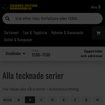
Meny
Sortiment
Tips & Topplistor
Nyheter & Kommande
Outlet & Kampanjer
Idag
Öppettider
12:00–17:00
och adresser
Alla tecknade serier
Här listas alla våra serier i bokstavsordning.
ALLA
A
B
C
D
E
F
G
H