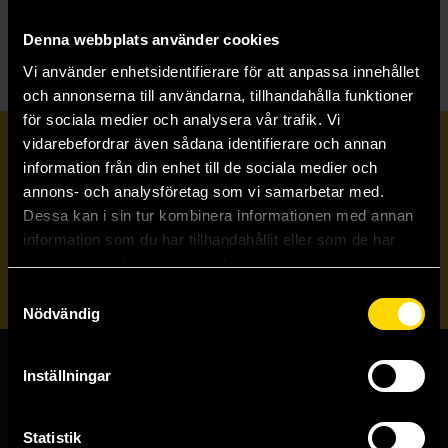
B
Bild & Bubbla
Denna webbplats använder cookies
Vi använder enhetsidentifierare för att anpassa innehållet
och annonserna till användarna, tillhandahålla funktioner
för sociala medier och analysera vår trafik. Vi
vidarebefordrar även sådana identifierare och annan
Prenumerera på vårt nyhetsbrev
information från din enhet till de sociala medier och
annons- och analysföretag som vi samarbetar med.
Dessa kan i sin tur kombinera informationen med annan
Veckobrevet
information som du har tillhandahållit eller som de har
samlat in när du har använt deras tjänster.
Skicka
Samtyckesval
Nödvändig
Inställningar
Butiker & kundtjänst
Stockholmsbutiken
Statistik