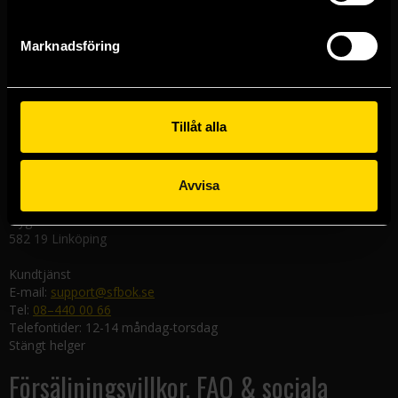
Västerlånggatan 48
111 29 Stockholm
Marknadsföring
Göteborgsbutiken
Kungsgatan 19
411 19 Göteborg
Tillåt alla
Malmöbutiken
Södra Förstadsgatan 26
211 43 Malmö
Avvisa
Linköpingsbutiken
Nygatan 20
582 19 Linköping
Kundtjänst
E-mail:
support@sfbok.se
Tel:
08–440 00 66
Telefontider: 12-14 måndag-torsdag
Stängt helger
Försäljningsvillkor, FAQ & sociala