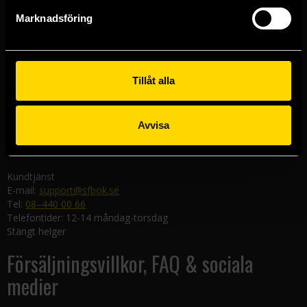
Göteborgsbutiken
Marknadsföring
Kungsgatan 19
411 19 Göteborg
Malmöbutiken
Södra Förstadsgatan 26
Tillåt alla
211 43 Malmö
Linköpingsbutiken
Avvisa
Nygatan 20
582 19 Linköping
Kundtjänst
E-mail:
support@sfbok.se
Tel:
08–440 00 66
Telefontider: 12-14 måndag-torsdag
Stängt helger
Försäljningsvillkor, FAQ & sociala
medier