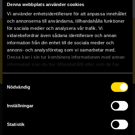
Denna webbplats använder cookies
Vi använder enhetsidentifierare för att anpassa innehållet
och annonserna till användarna, tillhandahålla funktioner
för sociala medier och analysera vår trafik. Vi
Prenumerera på vårt nyhetsbrev
vidarebefordrar även sådana identifierare och annan
information från din enhet till de sociala medier och
annons- och analysföretag som vi samarbetar med.
Veckobrevet
Dessa kan i sin tur kombinera informationen med annan
information som du har tillhandahållit eller som de har
Skicka
samlat in när du har använt deras tjänster.
Samtyckesval
Nödvändig
Butiker & kundtjänst
Inställningar
Stockholmsbutiken
Västerlånggatan 48
Statistik
111 29 Stockholm