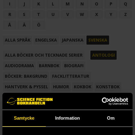
I
J
K
L
M
N
O
P
Q
R
S
T
U
V
W
X
Y
Z
Å
Ä
Ö
ALLA SPRÅK
ENGELSKA
JAPANSKA
SVENSKA
ALLA BÖCKER OCH TECKNADE SERIER
ANTOLOGI
AUDIODRAMA
BARNBOK
BIOGRAFI
BÖCKER: BAKGRUND
FACKLITTERATUR
HANTVERK & PYSSEL
HUMOR
KOKBOK
KONSTBOK
KORTROMAN
LÄROBOK
MAGASIN
NOVELL
NOVELLMAGASIN
NOVELLSAMLING
POESI
ROMAN
Samtycke
Information
Om
SAMLINGSVOLYM
TECKNA & MÅLA
TECKNAD SERIE