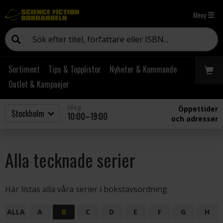
Meny
Sortiment
Tips & Topplistor
Nyheter & Kommande
Outlet & Kampanjer
Idag
Öppettider
10:00–19:00
och adresser
Alla tecknade serier
Här listas alla våra serier i bokstavsordning.
ALLA
A
B
C
D
E
F
G
H