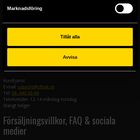
Göteborgsbutiken
Marknadsföring
Kungsgatan 19
411 19 Göteborg
Malmöbutiken
Södra Förstadsgatan 26
Tillåt alla
211 43 Malmö
Linköpingsbutiken
Avvisa
Nygatan 20
582 19 Linköping
Kundtjänst
E-mail:
support@sfbok.se
Tel:
08–440 00 66
Telefontider: 12-14 måndag-torsdag
Stängt helger
Försäljningsvillkor, FAQ & sociala
medier