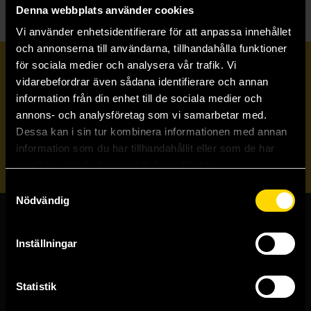
Denna webbplats använder cookies
Vi använder enhetsidentifierare för att anpassa innehållet
och annonserna till användarna, tillhandahålla funktioner
för sociala medier och analysera vår trafik. Vi
Prenumerera på vårt nyhetsbrev
vidarebefordrar även sådana identifierare och annan
information från din enhet till de sociala medier och
annons- och analysföretag som vi samarbetar med.
Veckobrevet
Dessa kan i sin tur kombinera informationen med annan
information som du har tillhandahållit eller som de har
Skicka
samlat in när du har använt deras tjänster.
Samtyckesval
Nödvändig
Butiker & kundtjänst
Inställningar
Stockholmsbutiken
Västerlånggatan 48
Statistik
111 29 Stockholm