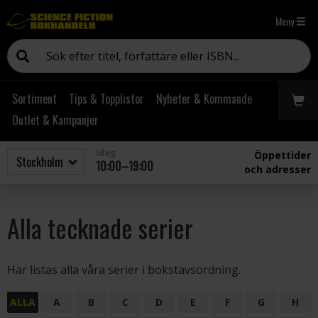
Meny
Sortiment
Tips & Topplistor
Nyheter & Kommande
Outlet & Kampanjer
Idag
Öppettider
10:00–19:00
och adresser
Alla tecknade serier
Här listas alla våra serier i bokstavsordning.
ALLA
A
B
C
D
E
F
G
H