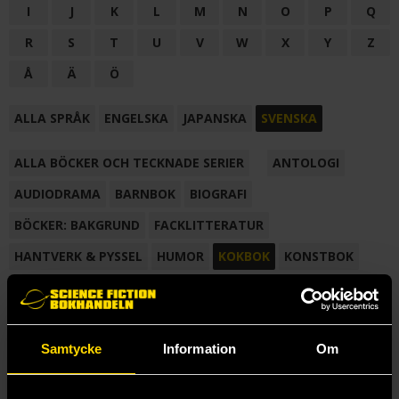
I
J
K
L
M
N
O
P
Q
R
S
T
U
V
W
X
Y
Z
Å
Ä
Ö
ALLA SPRÅK
ENGELSKA
JAPANSKA
SVENSKA
ALLA BÖCKER OCH TECKNADE SERIER
ANTOLOGI
AUDIODRAMA
BARNBOK
BIOGRAFI
BÖCKER: BAKGRUND
FACKLITTERATUR
HANTVERK & PYSSEL
HUMOR
KOKBOK
KONSTBOK
KORTROMAN
LÄROBOK
MAGASIN
NOVELL
NOVELLMAGASIN
NOVELLSAMLING
POESI
ROMAN
Samtycke
Information
Om
SAMLINGSVOLYM
TECKNA & MÅLA
TECKNAD SERIE