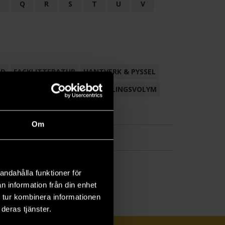
P
Q
R
S
T
U
V
ND
FACKLITTERATUR
HANTVERK & PYSSEL
AMLING
POESI
ROMAN
SAMLINGSVOLYM
Om
andahålla funktioner för
n information från din enhet
 tur kombinera informationen
deras tjänster.