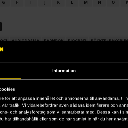
G
H
I
J
K
L
M
N
O
OGI
AUDIODRAMA
BARNBOK
BIOGRAFI
BÖCKER: BAKGRU
LÄROBOK
MAGASIN
NOVELL
NOVELLMAGASIN
NOVELLS
Information
cookies
e för att anpassa innehållet och annonserna till användarna, tillh
vår trafik. Vi vidarebefordrar även sådana identifierare och anna
nnons- och analysföretag som vi samarbetar med. Dessa kan i sin
har tillhandahållit eller som de har samlat in när du har använt 