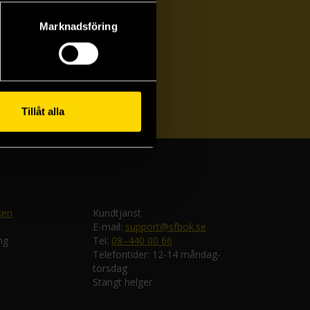
Marknadsföring
ka
Tillåt alla
ken
Kundtjänst
E-mail:
support@sfbok.se
ng
Tel:
08–440 00 66
Telefontider: 12-14 måndag-
torsdag
Stängt helger