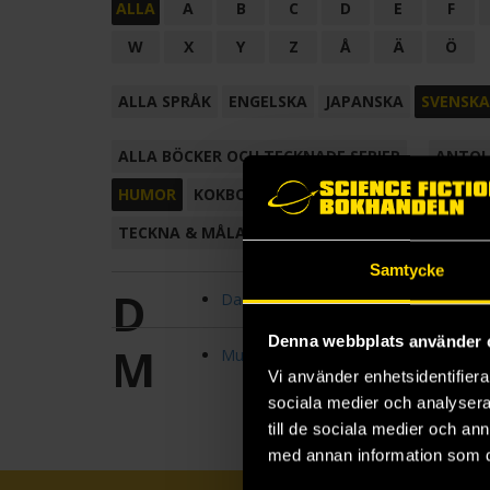
ALLA
A
B
C
D
E
F
W
X
Y
Z
Å
Ä
Ö
ALLA SPRÅK
ENGELSKA
JAPANSKA
SVENSKA
ALLA BÖCKER OCH TECKNADE SERIER
ANTOL
HUMOR
KOKBOK
KONSTBOK
KORTROMAN
TECKNA & MÅLA
TECKNAD SERIE
Samtycke
D
Dagbok för alla mina fans
Denna webbplats använder 
M
Muralgranskaren
Vi använder enhetsidentifierar
sociala medier och analysera 
till de sociala medier och a
med annan information som du 