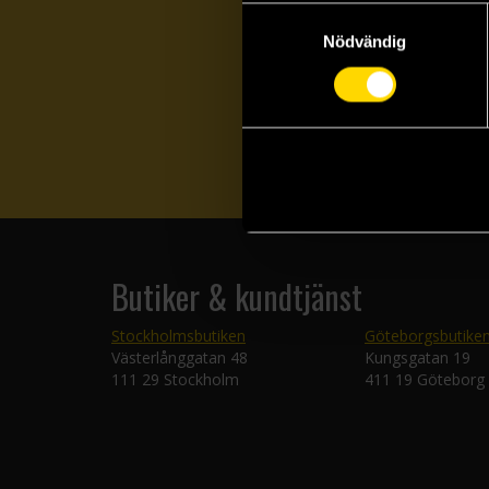
Samtyckesval
Nödvändig
Butiker & kundtjänst
Stockholmsbutiken
Göteborgsbutike
Västerlånggatan 48
Kungsgatan 19
111 29 Stockholm
411 19 Göteborg