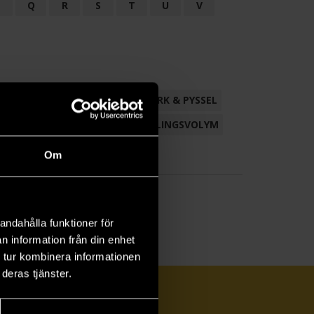
P
Q
R
S
T
U
V
ND
FACKLITTERATUR
HANTVERK & PYSSEL
AMLING
POESI
ROMAN
SAMLINGSVOLYM
Om
andahålla funktioner för
n information från din enhet
 tur kombinera informationen
deras tjänster.