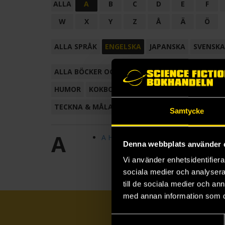
ALLA
A
B
C
D
E
F
W
X
Y
Z
Å
Ä
Ö
ALLA SPRÅK
ENGELSKA
JAPANSKA
SVENSKA
ALLA BÖCKER OCH TECKNADE SERIER
ANTOL
HUMOR
KOKBOK
KONSTBOK
KORTROMAN
TECKNA & MÅLA
TECKNAD SERIE
Samtycke
A
A Heartstopper Novella
Denna webbplats använder 
Vi använder enhetsidentifierar
sociala medier och analysera 
till de sociala medier och a
med annan information som du 
Samtyckesval