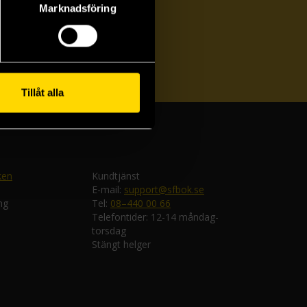
Marknadsföring
ka
Tillåt alla
ken
Kundtjänst
E-mail:
support@sfbok.se
ng
Tel:
08–440 00 66
Telefontider: 12-14 måndag-
torsdag
Stängt helger