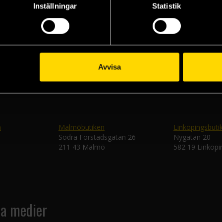
Inställningar
Statistik
Veckobrevet
Skic
Avvisa
n
Malmöbutiken
Linköpingsbuti
Södra Förstadsgatan 26
Nygatan 20
211 43 Malmö
582 19 Linköpi
la medier