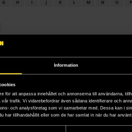
G
H
I
J
K
L
M
N
O
OGI
AUDIODRAMA
BARNBOK
BIOGRAFI
BÖCKER: BAKGRU
LÄROBOK
MAGASIN
NOVELL
NOVELLMAGASIN
NOVELLS
Information
cookies
e för att anpassa innehållet och annonserna till användarna, tillh
vår trafik. Vi vidarebefordrar även sådana identifierare och anna
nnons- och analysföretag som vi samarbetar med. Dessa kan i sin
har tillhandahållit eller som de har samlat in när du har använt 
Prenumerera på vårt nyhetsbrev