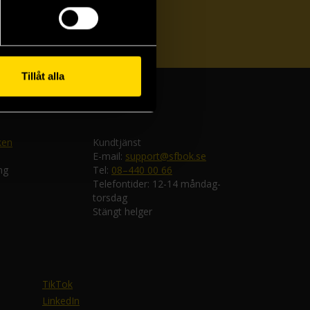
ka
Tillåt alla
ken
Kundtjänst
E-mail:
support@sfbok.se
ng
Tel:
08–440 00 66
Telefontider: 12-14 måndag-
torsdag
Stängt helger
TikTok
LinkedIn