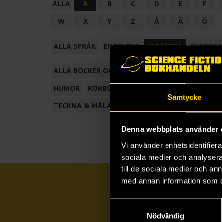
ALLA
A
B
C
D
E
F
W
X
Y
Z
Å
Ä
Ö
ALLA SPRÅK
ENGELSKA
JAPANSKA
SVENSKA
ALLA BÖCKER OCH TECKNADE SERIER
ANTOL
HUMOR
KOKBOK
KONSTBOK
KORTROMAN
Samtycke
TECKNA & MÅLA
TECKNAD SERIE
Denna webbplats använder 
Vi använder enhetsidentifierar
sociala medier och analysera 
till de sociala medier och a
med annan information som du 
Samtyckesval
Nödvändig