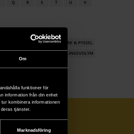
P
Q
R
S
T
U
V
ND
FACKLITTERATUR
HANTVERK & PYSSEL
AMLING
POESI
ROMAN
SAMLINGSVOLYM
Om
andahålla funktioner för
n information från din enhet
 tur kombinera informationen
deras tjänster.
Marknadsföring