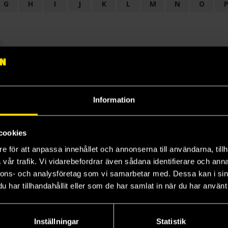
G
H
I
J
K
L
M
N
O
OGI
AUDIODRAMA
BARNBOK
BIOGRAFI
BÖCKER: BAKGRU
LÄROBOK
MAGASIN
NOVELL
NOVELLMAGASIN
NOVELLS
Information
cookies
e för att anpassa innehållet och annonserna till användarna, tillh
vår trafik. Vi vidarebefordrar även sådana identifierare och anna
nnons- och analysföretag som vi samarbetar med. Dessa kan i sin
har tillhandahållit eller som de har samlat in när du har använt 
Prenumerera på vårt nyhetsbrev
Veckobrevet
Inställningar
Statistik