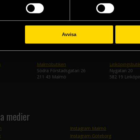
Skic
Avvisa
n
Malmöbutiken
Linköpingsbuti
Södra Förstadsgatan 26
Nygatan 20
211 43 Malmö
582 19 Linköpi
la medier
m
Instagram Malmö
k
Instagram Göteborg