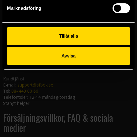
Göteborgsbutiken
Marknadsföring
Kungsgatan 19
411 19 Göteborg
Malmöbutiken
Södra Förstadsgatan 26
Tillåt alla
211 43 Malmö
Linköpingsbutiken
Avvisa
Nygatan 20
582 19 Linköping
Kundtjänst
E-mail:
support@sfbok.se
Tel:
08–440 00 66
Telefontider: 12-14 måndag-torsdag
Stängt helger
Försäljningsvillkor, FAQ & sociala
medier