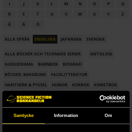
I
J
K
L
M
N
O
P
Q
R
S
T
U
V
W
X
Y
Z
Å
Ä
Ö
ALLA SPRÅK
ENGELSKA
JAPANSKA
SVENSKA
ALLA BÖCKER OCH TECKNADE SERIER
ANTOLOGI
AUDIODRAMA
BARNBOK
BIOGRAFI
BÖCKER: BAKGRUND
FACKLITTERATUR
HANTVERK & PYSSEL
HUMOR
KOKBOK
KONSTBOK
KORTROMAN
LÄROBOK
MAGASIN
NOVELL
NOVELLMAGASIN
NOVELLSAMLING
POESI
ROMAN
Samtycke
Information
Om
SAMLINGSVOLYM
TECKNA & MÅLA
TECKNAD SERIE