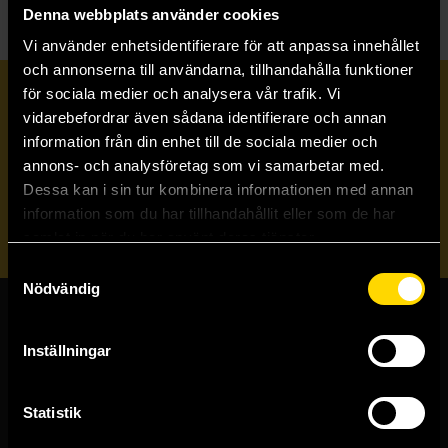
Denna webbplats använder cookies
Vi använder enhetsidentifierare för att anpassa innehållet
och annonserna till användarna, tillhandahålla funktioner
för sociala medier och analysera vår trafik. Vi
Prenumerera på vårt nyhetsbrev
vidarebefordrar även sådana identifierare och annan
information från din enhet till de sociala medier och
annons- och analysföretag som vi samarbetar med.
Veckobrevet
Dessa kan i sin tur kombinera informationen med annan
information som du har tillhandahållit eller som de har
Skicka
samlat in när du har använt deras tjänster.
Samtyckesval
Nödvändig
Butiker & kundtjänst
Inställningar
Stockholmsbutiken
Västerlånggatan 48
Statistik
111 29 Stockholm