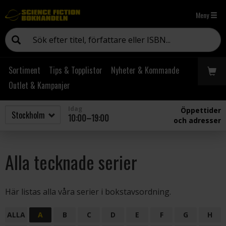
Meny
Sortiment
Tips & Topplistor
Nyheter & Kommande
Outlet & Kampanjer
Idag
Öppettider
10:00–19:00
och adresser
Alla tecknade serier
Här listas alla våra serier i bokstavsordning.
ALLA
A
B
C
D
E
F
G
H