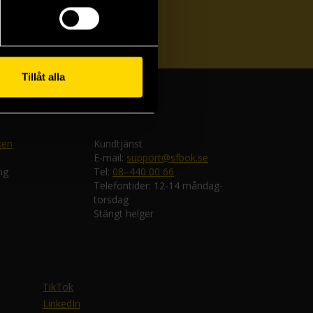
ka
Tillåt alla
ken
Kundtjänst
E-mail:
support@sfbok.se
ng
Tel:
08–440 00 66
Telefontider: 12-14 måndag-
torsdag
Stängt helger
TikTok
LinkedIn