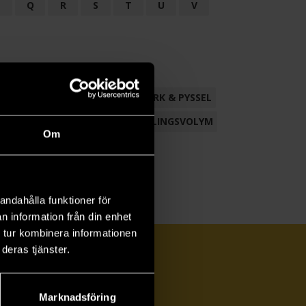
P
Q
R
S
T
U
V
ND
FACKLITTERATUR
HANTVERK & PYSSEL
AMLING
POESI
ROMAN
SAMLINGSVOLYM
Om
andahålla funktioner för
n information från din enhet
 tur kombinera informationen
deras tjänster.
Marknadsföring