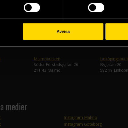
Skic
Avvisa
n
Malmöbutiken
Linköpingsbuti
Södra Förstadsgatan 26
Nygatan 20
211 43 Malmö
582 19 Linköpi
la medier
m
Instagram Malmö
k
Instagram Göteborg