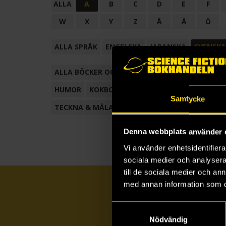
ALLA
A
B
C
D
E
F
W
X
Y
Z
Å
Ä
Ö
ALLA SPRÅK
ENGELSKA
JAPANSKA
SVENSKA
ALLA BÖCKER OCH TECKNADE SERIER
ANTOL
HUMOR
KOKBOK
KONSTBOK
KORTROMAN
Samtycke
TECKNA & MÅLA
TECKNAD SERIE
Denna webbplats använder 
Vi använder enhetsidentifierar
sociala medier och analysera 
till de sociala medier och a
med annan information som du 
Samtyckesval
Nödvändig