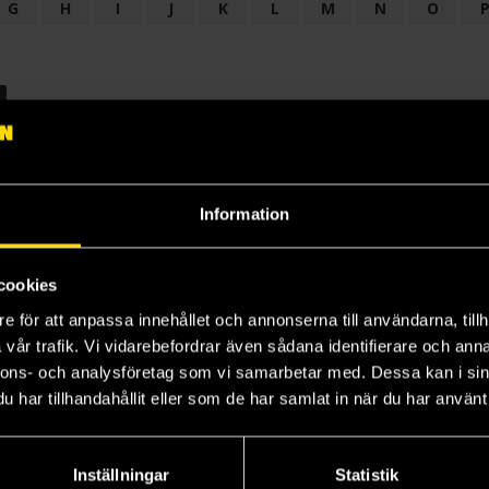
G
H
I
J
K
L
M
N
O
OGI
AUDIODRAMA
BARNBOK
BIOGRAFI
BÖCKER: BAKGRU
LÄROBOK
MAGASIN
NOVELL
NOVELLMAGASIN
NOVELLS
Information
cookies
e för att anpassa innehållet och annonserna till användarna, tillh
vår trafik. Vi vidarebefordrar även sådana identifierare och anna
nnons- och analysföretag som vi samarbetar med. Dessa kan i sin
har tillhandahållit eller som de har samlat in när du har använt 
Prenumerera på vårt nyhetsbrev
Veckobrevet
Inställningar
Statistik