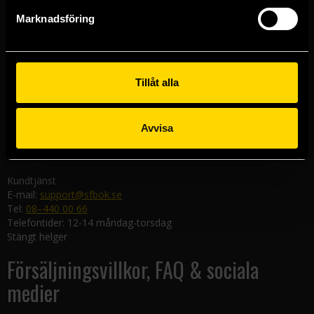
Göteborgsbutiken
Marknadsföring
Kungsgatan 19
411 19 Göteborg
Malmöbutiken
Södra Förstadsgatan 26
Tillåt alla
211 43 Malmö
Linköpingsbutiken
Avvisa
Nygatan 20
582 19 Linköping
Kundtjänst
E-mail:
support@sfbok.se
Tel:
08–440 00 66
Telefontider: 12-14 måndag-torsdag
Stängt helger
Försäljningsvillkor, FAQ & sociala
medier