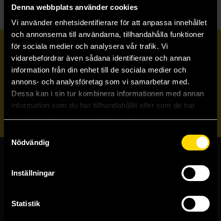
Denna webbplats använder cookies
Vi använder enhetsidentifierare för att anpassa innehållet
och annonserna till användarna, tillhandahålla funktioner
för sociala medier och analysera vår trafik. Vi
Prenumerera på vårt nyhetsbrev
vidarebefordrar även sådana identifierare och annan
information från din enhet till de sociala medier och
annons- och analysföretag som vi samarbetar med.
Veckobrevet
Dessa kan i sin tur kombinera informationen med annan
information som du har tillhandahållit eller som de har
Skicka
samlat in när du har använt deras tjänster.
Samtyckesval
Nödvändig
Butiker & kundtjänst
Inställningar
Stockholmsbutiken
Västerlånggatan 48
Statistik
111 29 Stockholm