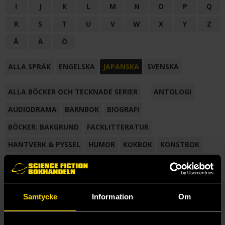
I
J
K
L
M
N
O
P
Q
R
S
T
U
V
W
X
Y
Z
Å
Ä
Ö
ALLA SPRÅK
ENGELSKA
JAPANSKA
SVENSKA
ALLA BÖCKER OCH TECKNADE SERIER
ANTOLOGI
AUDIODRAMA
BARNBOK
BIOGRAFI
BÖCKER: BAKGRUND
FACKLITTERATUR
HANTVERK & PYSSEL
HUMOR
KOKBOK
KONSTBOK
KORTROMAN
LÄROBOK
MAGASIN
NOVELL
NOVELLMAGASIN
NOVELLSAMLING
POESI
ROMAN
Samtycke
Information
Om
SAMLINGSVOLYM
TECKNA & MÅLA
TECKNAD SERIE