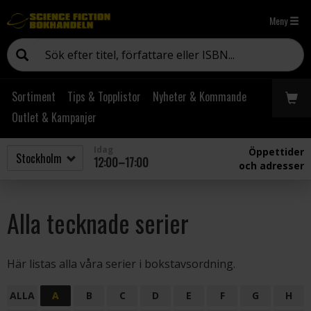
Meny
Sortiment
Tips & Topplistor
Nyheter & Kommande
Outlet & Kampanjer
Idag
Öppettider
12:00–17:00
och adresser
Alla tecknade serier
Här listas alla våra serier i bokstavsordning.
ALLA
A
B
C
D
E
F
G
H