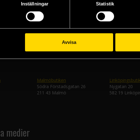
Inställningar
Statistik
Veckobrevet
Skic
Avvisa
n
Malmöbutiken
Linköpingsbuti
Södra Förstadsgatan 26
Nygatan 20
211 43 Malmö
582 19 Linköpi
la medier