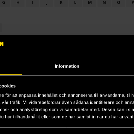
G
H
I
J
K
L
M
N
O
OGI
AUDIODRAMA
BARNBOK
BIOGRAFI
BÖCKER: BAKGRU
LÄROBOK
MAGASIN
NOVELL
NOVELLMAGASIN
NOVELLS
Information
cookies
e för att anpassa innehållet och annonserna till användarna, tillh
vår trafik. Vi vidarebefordrar även sådana identifierare och anna
nnons- och analysföretag som vi samarbetar med. Dessa kan i sin
har tillhandahållit eller som de har samlat in när du har använt 
Prenumerera på vårt nyhetsbrev