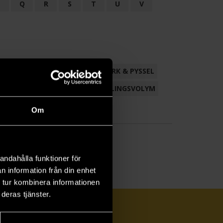
P
Q
R
S
T
U
V
ND
FACKLITTERATUR
HANTVERK & PYSSEL
AMLING
POESI
ROMAN
SAMLINGSVOLYM
Om
andahålla funktioner för
n information från din enhet
 tur kombinera informationen
deras tjänster.