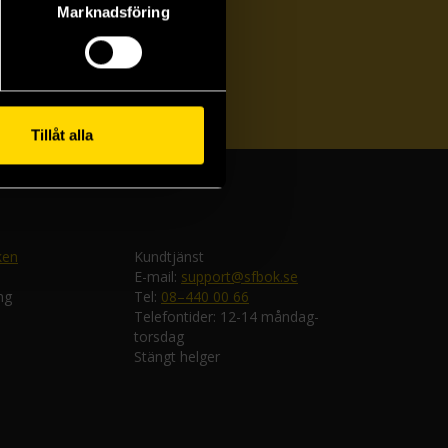
Marknadsföring
ka
Tillåt alla
ken
Kundtjänst
E-mail:
support@sfbok.se
ng
Tel:
08–440 00 66
Telefontider: 12-14 måndag-
torsdag
Stängt helger