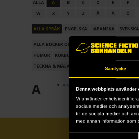
ALLA
A
B
C
D
E
F
W
X
Y
Z
Å
Ä
Ö
ALLA SPRÅK
ENGELSKA
JAPANSKA
SVENSKA
ALLA BÖCKER OCH TECKNADE SERIER
ANTOL
HUMOR
KOKBOK
KONSTBOK
KORTROMAN
TECKNA & MÅLA
TECKNAD SERIE
Samtycke
A
Arcturus Gilded Classics
Denna webbplats använder 
Vi använder enhetsidentifierar
sociala medier och analysera 
till de sociala medier och a
med annan information som du 
Samtyckesval