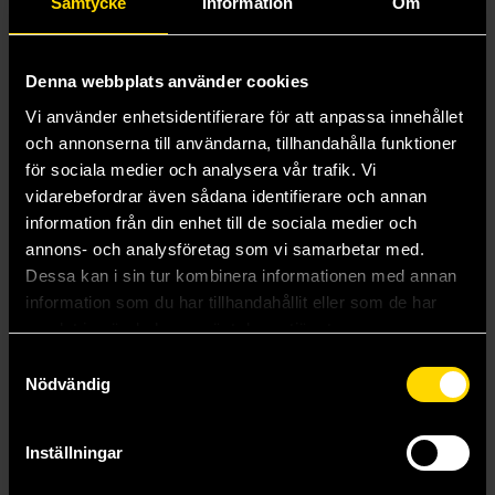
Samtycke
Information
Om
All That's Left in the World
Allegiance
Alpha and Omega
Alphabet Squadron
Denna webbplats använder cookies
Alvblodstrilogin
Vi använder enhetsidentifierare för att anpassa innehållet
Amarantin
Ambergris
och annonserna till användarna, tillhandahålla funktioner
Ambit's Run
för sociala medier och analysera vår trafik. Vi
An Absolutely Remarkable Thing
vidarebefordrar även sådana identifierare och annan
An Ember in the Ashes
information från din enhet till de sociala medier och
Ancestor Memories
annons- och analysföretag som vi samarbetar med.
Andromedan Dark
Anfall mot Sverige
Dessa kan i sin tur kombinera informationen med annan
Angel Ruin
information som du har tillhandahållit eller som de har
Anita Blake, Vampire Hunter
samlat in när du har använt deras tjänster.
Another Novels
Samtyckesval
Anti-Matter of Britain Quartet Series
Nödvändig
Apocalypse Parenting
Apollo Murders
Arbai
Arc of a Scythe
Inställningar
Arcadia Falls