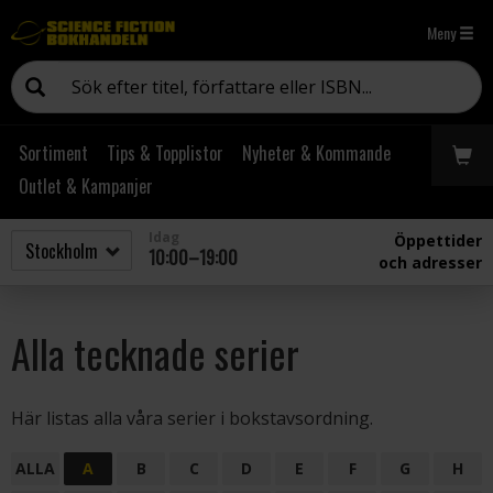
Meny
Sortiment
Tips & Topplistor
Nyheter & Kommande
Outlet & Kampanjer
Idag
Öppettider
10:00–19:00
och adresser
Alla tecknade serier
Här listas alla våra serier i bokstavsordning.
ALLA
A
B
C
D
E
F
G
H