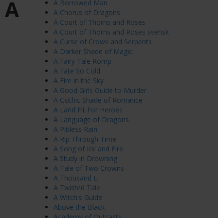
A
A Borrowed Man
A Chorus of Dragons
A Court of Thorns and Roses
A Court of Thorns and Roses svensk
A Curse of Crows and Serpents
A Darker Shade of Magic
A Fairy Tale Romp
A Fate So Cold
A Fire in the Sky
A Good Girls Guide to Murder
A Gothic Shade of Romance
A Land Fit For Heroes
A Language of Dragons
A Pitiless Rain
A Rip Through Time
A Song of Ice and Fire
A Study in Drowning
A Tale of Two Crowns
A Thousand Li
A Twisted Tale
A Witch's Guide
Above the Black
Academy of Outcasts