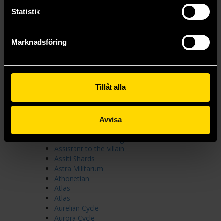
Arcana Academy
Arcana Imperii
Statistik
Arkship Trilogy
Artefacts of Ouranos
Artefacts of Ouranos svensk
Marknadsföring
Articles of Faith
Artillerymen
Arvspelen
Ascent to Empire
Tillåt alla
Ash Princess
Ashtown
Aska och eld
Aspect-Emperor
Avvisa
Assassin's Creed
Assassin's Creed Fragments
Assistant to the Villain
Assiti Shards
Astra Militarum
Athonetian
Atlas
Atlas
Aurelian Cycle
Aurora Cycle