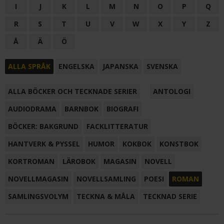
I
J
K
L
M
N
O
P
Q
R
S
T
U
V
W
X
Y
Z
Å
Ä
Ö
ALLA SPRÅK
ENGELSKA
JAPANSKA
SVENSKA
ALLA BÖCKER OCH TECKNADE SERIER
ANTOLOGI
AUDIODRAMA
BARNBOK
BIOGRAFI
BÖCKER: BAKGRUND
FACKLITTERATUR
HANTVERK & PYSSEL
HUMOR
KOKBOK
KONSTBOK
KORTROMAN
LÄROBOK
MAGASIN
NOVELL
NOVELLMAGASIN
NOVELLSAMLING
POESI
ROMAN
SAMLINGSVOLYM
TECKNA & MÅLA
TECKNAD SERIE