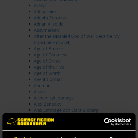
Achlys
Adenashire
Adepta Sororitas
Adrian X Isolde
Aesymarean
After the Disabled God of War Became My
Concubine (Novel)
Age of Bronze
Age of Darkness
Age of Dread
Age of the Five
Age of Wrath
Agent Cormac
Ahriman
Akata
Alchemical Journeys
Alex Benedict
Alex Lindhage och Clara Sjöberg
Alina och Omar
All of Us Villains
All Our Hidden Gifts
All Souls